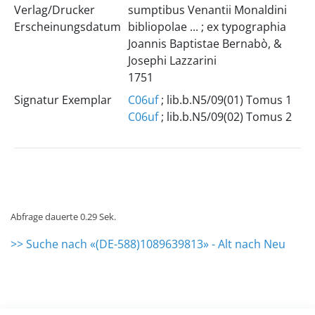
Verlag/Drucker
sumptibus Venantii Monaldini
Erscheinungsdatum
bibliopolae ... ; ex typographia
Joannis Baptistae Bernabò, &
Josephi Lazzarini
1751
Signatur Exemplar
C06uf
; lib.b.N5/09(01) Tomus 1
C06uf
; lib.b.N5/09(02) Tomus 2
Abfrage dauerte 0.29 Sek.
>> Suche nach «(DE-588)1089639813» - Alt nach Neu