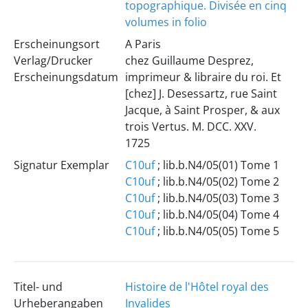
topographique. Divisée en cinq
volumes in folio
Erscheinungsort
A Paris
Verlag/Drucker
chez Guillaume Desprez,
Erscheinungsdatum
imprimeur & libraire du roi. Et
[chez] J. Desessartz, rue Saint
Jacque, à Saint Prosper, & aux
trois Vertus. M. DCC. XXV.
1725
Signatur Exemplar
C10uf
; lib.b.N4/05(01) Tome 1
C10uf
; lib.b.N4/05(02) Tome 2
C10uf
; lib.b.N4/05(03) Tome 3
C10uf
; lib.b.N4/05(04) Tome 4
C10uf
; lib.b.N4/05(05) Tome 5
Titel- und
Histoire de l'Hôtel royal des
Urheberangaben
Invalides