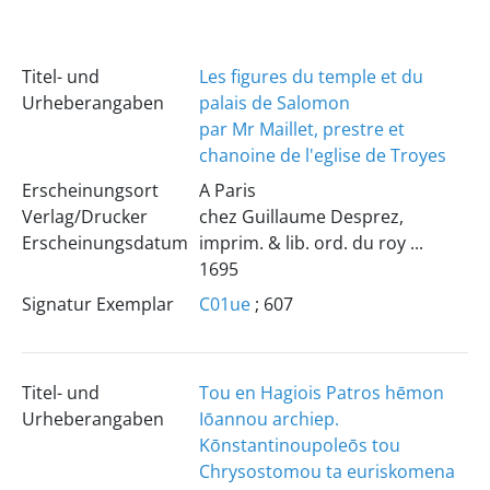
Titel- und
Les figures du temple et du
Urheberangaben
palais de Salomon
par Mr Maillet, prestre et
chanoine de l'eglise de Troyes
Erscheinungsort
A Paris
Verlag/Drucker
chez Guillaume Desprez,
Erscheinungsdatum
imprim. & lib. ord. du roy ...
1695
Signatur Exemplar
C01ue
; 607
Titel- und
Tou en Hagiois Patros hēmon
Urheberangaben
Iōannou archiep.
Kōnstantinoupoleōs tou
Chrysostomou ta euriskomena