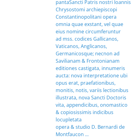
panta
Sancti Patris nostri Ioannis
Chrysostomi archiepiscopi
Constantinopolitani opera
omnia quae exstant, vel quae
eius nomine circumferuntur
ad mss. codices Gallicanos,
Vaticanos, Anglicanos,
Germanicosque; necnon ad
Savilianam & Frontonianam
editiones castigata, innumeris
aucta: nova interpretatione ubi
opus erat, praefationibus,
monitis, notis, variis lectionibus
illustrata, nova Sancti Doctoris
vita, appendicibus, onomastico
& copiosissimis indicibus
locupletata
opera & studio D. Bernardi de
Montfaucon ...