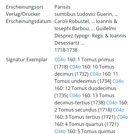
Erscheinungsort
Parisiis
Verlag/Drucker
sumtibus Ludovici Guerin, ...
Erscheinungsdatum
Caroli Robustel, ... Ioannis &
Iosephi Barbou, ... Guillelmi
Desprez typogr. Regii, & Ioannis
Desessartz ...
1718-1738
Signatur Exemplar
C04o
160: 1 Tomus primus
(1718)
C04o
160: 10 Tomus
decimus (1732)
C04o
160: 11
Tomus undecimus (1734)
C04o
160: 12 Tomus duodecimus
(1735)
C04o
160: 13 Tomus
decimus-tertius (1738)
C04o
160:
2 Tomus secundus (1718)
C04o
160: 3 Tomus tertius (1721)
C04o
160: 4 Tomus quartus (1721)
C04o
160: 5 Tomus quintus