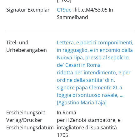
Signatur Exemplar
C19uc
; lib.e.M4/53.05 In
Sammelband
Titel- und
Lettera, e poetici componimenti,
Urheberangaben
in ragguaglio, e in encomio dalla
Nuova ripa, presso al sepolcro
de' Cesari in Roma
ridotta per intendimento, e per
ordine della santita' di n.
signore papa Clemente XI. a
foggia di sontuoso navale, ...
[Agostino Maria Taja]
Erscheinungsort
In Roma
Verlag/Drucker
per il Zenobi stampatore, e
Erscheinungsdatum
intagliatore di sua santità
1705