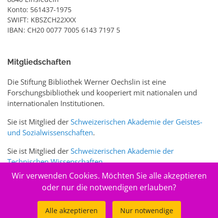
Konto: 561437-1975
SWIFT: KBSZCH22XXX
IBAN: CH20 0077 7005 6143 7197 5
Mitgliedschaften
Die Stiftung Bibliothek Werner Oechslin ist eine
Forschungsbibliothek und kooperiert mit nationalen und
internationalen Institutionen.
Sie ist Mitglied der
Schweizerischen Akademie der Geistes-
und Sozialwissenschaften
.
Sie ist Mitglied der
Schweizerischen Akademie der
Technischen Wissenschaften
.
Wir verwenden Cookies. Möchten Sie alle akzeptieren
Sie ist zudem Mitglied des Schweizer Portals
www.sciences-
oder nur die notwendigen erlauben?
arts.ch
Alle akzeptieren
Nur notwendige