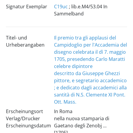
Signatur Exemplar
C19uc
; lib.e.M4/53.04 In
Sammelband
Titel- und
Il premio tra gli applausi del
Urheberangaben
Campidoglio per l'Accademia del
disegno celebrata il dì 7. maggio
1705, presedendo Carlo Maratti
celebre dipintore
descritto da Giuseppe Ghezzi
pittore, e segretario accademico
; e dedicato dagli accademici alla
santità di N.S. Clemente XI Pont.
Ott. Mass.
Erscheinungsort
In Roma
Verlag/Drucker
nella nuova stamparia di
Erscheinungsdatum
Gaetano degli Zenobj ...
[1705]