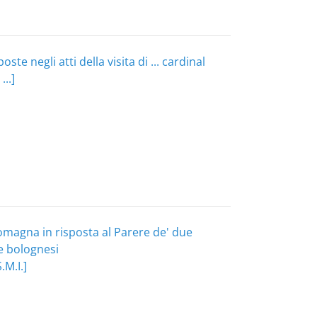
te negli atti della visita di ... cardinal
..]
magna in risposta al Parere de' due
e bolognesi
M.I.]