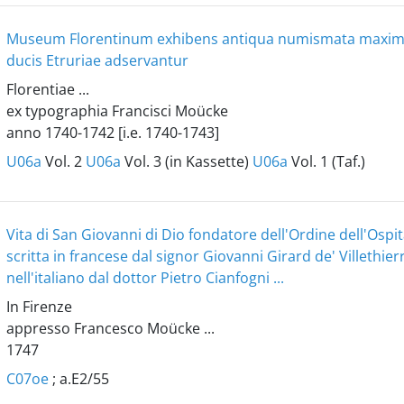
Museum Florentinum exhibens antiqua numismata maximi 
ducis Etruriae adservantur
Florentiae ...
ex typographia Francisci Moücke
anno 1740-1742 [i.e. 1740-1743]
U06a
Vol. 2
U06a
Vol. 3 (in Kassette)
U06a
Vol. 1 (Taf.)
Vita di San Giovanni di Dio fondatore dell'Ordine dell'Ospit
scritta in francese dal signor Giovanni Girard de' Villethier
nell'italiano dal dottor Pietro Cianfogni ...
In Firenze
appresso Francesco Moücke ...
1747
C07oe
; a.E2/55