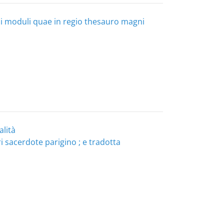
moduli quae in regio thesauro magni
alità
ri sacerdote parigino ; e tradotta