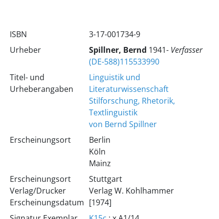
ISBN
3-17-001734-9
Urheber
Spillner, Bernd
1941-
Verfasser
(DE-588)115533990
Titel- und
Linguistik und
Urheberangaben
Literaturwissenschaft
Stilforschung, Rhetorik,
Textlinguistik
von Bernd Spillner
Erscheinungsort
Berlin
Köln
Mainz
Erscheinungsort
Stuttgart
Verlag/Drucker
Verlag W. Kohlhammer
Erscheinungsdatum
[1974]
Signatur Exemplar
K15c
; x.A1/14