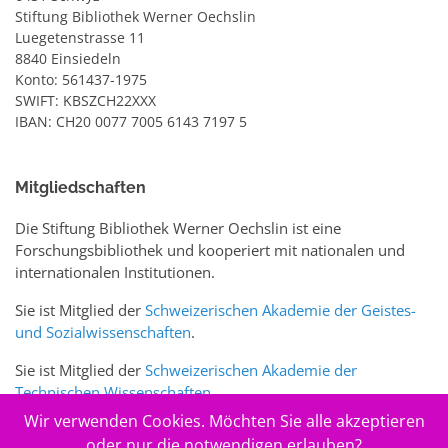
Stiftung Bibliothek Werner Oechslin
Luegetenstrasse 11
8840 Einsiedeln
Konto: 561437-1975
SWIFT: KBSZCH22XXX
IBAN: CH20 0077 7005 6143 7197 5
Mitgliedschaften
Die Stiftung Bibliothek Werner Oechslin ist eine
Forschungsbibliothek und kooperiert mit nationalen und
internationalen Institutionen.
Sie ist Mitglied der
Schweizerischen Akademie der Geistes-
und Sozialwissenschaften
.
Sie ist Mitglied der
Schweizerischen Akademie der
Technischen Wissenschaften
.
Wir verwenden Cookies. Möchten Sie alle akzeptieren
Sie ist zudem Mitglied des Schweizer Portals
www.sciences-
oder nur die notwendigen erlauben?