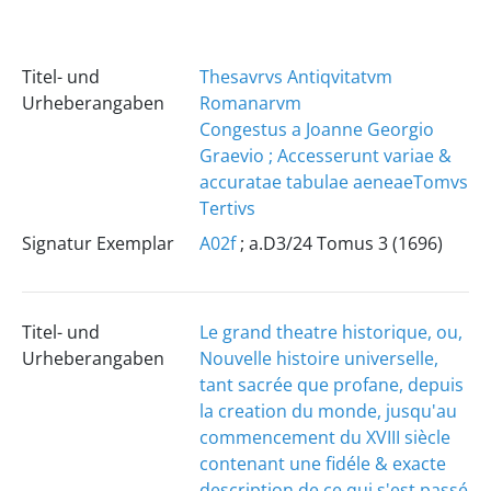
Titel- und
Thesavrvs Antiqvitatvm
Urheberangaben
Romanarvm
Congestus a Joanne Georgio
Graevio ; Accesserunt variae &
accuratae tabulae aeneae
Tomvs
Tertivs
Signatur Exemplar
A02f
; a.D3/24 Tomus 3 (1696)
Titel- und
Le grand theatre historique, ou,
Urheberangaben
Nouvelle histoire universelle,
tant sacrée que profane, depuis
la creation du monde, jusqu'au
commencement du XVIII siècle
contenant une fidéle & exacte
description de ce qui s'est passé