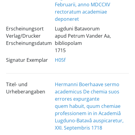
Februarii, anno MDCCXV
rectoratum academiae
deponeret
Erscheinungsort
Lugduni Batavorum
Verlag/Drucker
apud Petrum Vander Aa,
Erscheinungsdatum
bibliopolam
1715
Signatur Exemplar
H05f
Titel- und
Hermanni Boerhaave sermo
Urheberangaben
academicus De chemia suos
errores expurgante
quem habuit, quum chemiae
professionem in in Academiâ
Lugduno-Batavâ auspicaretur,
XXI. Septembris 1718