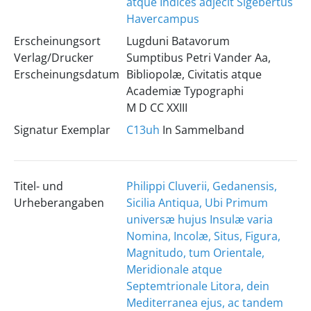
atque Indices adjecit Sigebertus
Havercampus
Erscheinungsort
Lugduni Batavorum
Verlag/Drucker
Sumptibus Petri Vander Aa,
Erscheinungsdatum
Bibliopolæ, Civitatis atque
Academiæ Typographi
M D CC XXIII
Signatur Exemplar
C13uh
In Sammelband
Titel- und
Philippi Cluverii, Gedanensis,
Urheberangaben
Sicilia Antiqua, Ubi Primum
universæ hujus Insulæ varia
Nomina, Incolæ, Situs, Figura,
Magnitudo, tum Orientale,
Meridionale atque
Septemtrionale Litora, dein
Mediterranea ejus, ac tandem