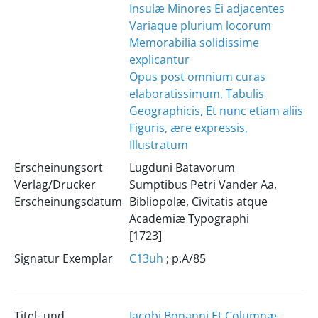
Insulæ Minores Ei adjacentes
Variaque plurium locorum
Memorabilia solidissime
explicantur
Opus post omnium curas
elaboratissimum, Tabulis
Geographicis, Et nunc etiam aliis
Figuris, ære expressis,
Illustratum
Erscheinungsort
Lugduni Batavorum
Verlag/Drucker
Sumptibus Petri Vander Aa,
Erscheinungsdatum
Bibliopolæ, Civitatis atque
Academiæ Typographi
[1723]
Signatur Exemplar
C13uh
; p.A/85
Titel- und
Jacobi Bonanni Et Columnæ,