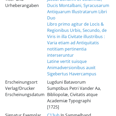
Urheberangaben
Ducis Montalbani, Syracusarum
Antiquarum Illustratarum Libri
Duo
Libro primo agitur de Locis &
Regionibus Urbis, Secundo, de
Viris in illa Civitate illustribus :
Varia etiam ad Antiquitatis
notitiam pertinentia
interseruntur
Latine vertit suisque
Animadversionibus auxit
Sigebertus Havercampus
Erscheinungsort
Lugduni Batavorum
Verlag/Drucker
Sumptibus Petri Vander Aa,
Erscheinungsdatum
Bibliopolæ, Civitatis atque
Academiæ Typographi
[1725]
Signatur Exemplar
C13uh
In Sammelband