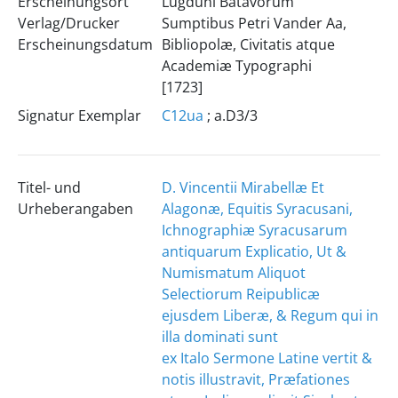
Erscheinungsort
Lugduni Batavorum
Verlag/Drucker
Sumptibus Petri Vander Aa,
Erscheinungsdatum
Bibliopolæ, Civitatis atque
Academiæ Typographi
[1723]
Signatur Exemplar
C12ua
; a.D3/3
Titel- und
D. Vincentii Mirabellæ Et
Urheberangaben
Alagonæ, Equitis Syracusani,
Ichnographiæ Syracusarum
antiquarum Explicatio, Ut &
Numismatum Aliquot
Selectiorum Reipublicæ
ejusdem Liberæ, & Regum qui in
illa dominati sunt
ex Italo Sermone Latine vertit &
notis illustravit, Præfationes