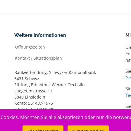
Weitere Informationen
Mi
Öffnungszeiten
Di
Fo
Kontakt / Situationsplan
na
Si
Bankverbindung: Schwyzer Kantonalbank
Ge
6431 Schwyz
Stiftung Bibliothek Werner Oechslin
Si
Luegetenstrasse 11
Te
8840 Einsiedeln
Konto: 561437-1975
Si
SWIFT: KBSZCH22XXX
ww
IBAN: CH20 0077 7005 6143 7197 5
Cookies. Möchten Sie alle akzeptieren oder nur die notwen