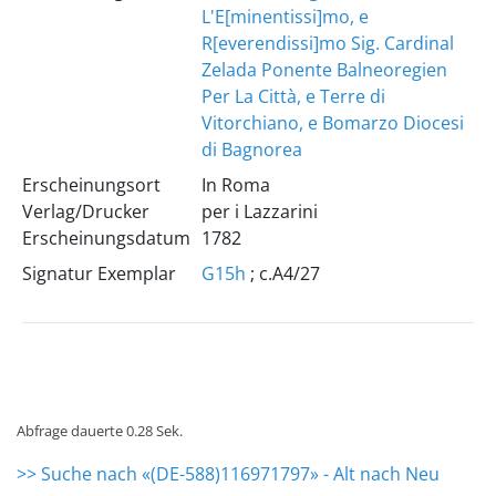
L'E[minentissi]mo, e
R[everendissi]mo Sig. Cardinal
Zelada Ponente Balneoregien
Per La Città, e Terre di
Vitorchiano, e Bomarzo Diocesi
di Bagnorea
Erscheinungsort
In Roma
Verlag/Drucker
per i Lazzarini
Erscheinungsdatum
1782
Signatur Exemplar
G15h
; c.A4/27
Abfrage dauerte 0.28 Sek.
>> Suche nach «(DE-588)116971797» - Alt nach Neu