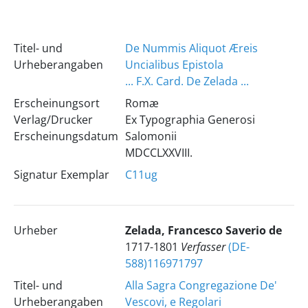
Titel- und
De Nummis Aliquot Æreis
Urheberangaben
Uncialibus Epistola
... F.X. Card. De Zelada ...
Erscheinungsort
Romæ
Verlag/Drucker
Ex Typographia Generosi
Erscheinungsdatum
Salomonii
MDCCLXXVIII.
Signatur Exemplar
C11ug
Urheber
Zelada, Francesco Saverio de
1717-1801
Verfasser
(DE-
588)116971797
Titel- und
Alla Sagra Congregazione De'
Urheberangaben
Vescovi, e Regolari