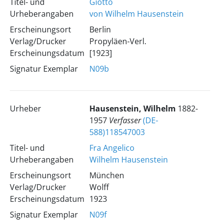
Titel- und
Giotto
Urheberangaben
von Wilhelm Hausenstein
Erscheinungsort
Berlin
Verlag/Drucker
Propyläen-Verl.
Erscheinungsdatum
[1923]
Signatur Exemplar
N09b
Urheber
Hausenstein, Wilhelm
1882-
1957
Verfasser
(DE-
588)118547003
Titel- und
Fra Angelico
Urheberangaben
Wilhelm Hausenstein
Erscheinungsort
München
Verlag/Drucker
Wolff
Erscheinungsdatum
1923
Signatur Exemplar
N09f