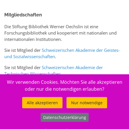
Mitgliedschaften
Die Stiftung Bibliothek Werner Oechslin ist eine
Forschungsbibliothek und kooperiert mit nationalen und
internationalen Institutionen.
Sie ist Mitglied der
Schweizerischen Akademie der Geistes-
und Sozialwissenschaften
.
Sie ist Mitglied der
Schweizerischen Akademie der
Technischen Wissenschaften
.
Wir verwenden Cookies. Möchten Sie alle akzeptieren
Sie ist zudem Mitglied des Schweizer Portals
www.sciences-
oder nur die notwendigen erlauben?
arts.ch
Alle akzeptieren
Nur notwendige
© 2026
Stiftung Bibliothek Werner Oechslin
Datenschutzerklärung
.