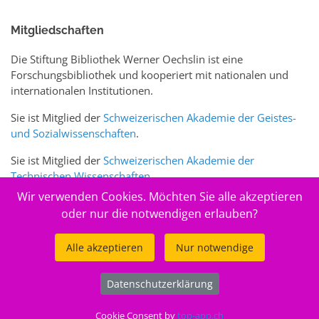
Mitgliedschaften
Die Stiftung Bibliothek Werner Oechslin ist eine
Forschungsbibliothek und kooperiert mit nationalen und
internationalen Institutionen.
Sie ist Mitglied der
Schweizerischen Akademie der Geistes-
und Sozialwissenschaften
.
Sie ist Mitglied der
Schweizerischen Akademie der
Technischen Wissenschaften
.
Wir verwenden Cookies. Möchten Sie alle akzeptieren
Sie ist zudem Mitglied des Schweizer Portals
www.sciences-
oder nur die notwendigen erlauben?
arts.ch
Alle akzeptieren
Nur notwendige
© 2026
Stiftung Bibliothek Werner Oechslin
Datenschutzerklärung
.
Cookie Consent by
top-app.ch