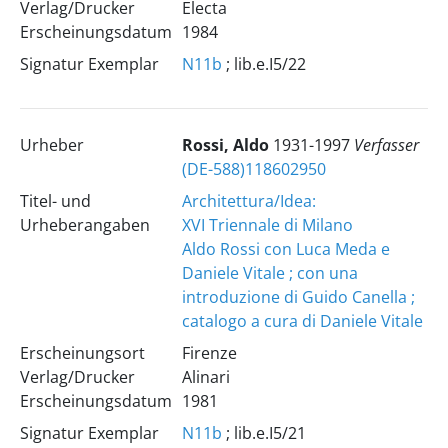
Verlag/Drucker
Electa
Erscheinungsdatum
1984
Signatur Exemplar
N11b
; lib.e.I5/22
Urheber
Rossi, Aldo
1931-1997
Verfasser
(DE-588)118602950
Titel- und
Architettura/Idea:
Urheberangaben
XVI Triennale di Milano
Aldo Rossi con Luca Meda e
Daniele Vitale ; con una
introduzione di Guido Canella ;
catalogo a cura di Daniele Vitale
Erscheinungsort
Firenze
Verlag/Drucker
Alinari
Erscheinungsdatum
1981
Signatur Exemplar
N11b
; lib.e.I5/21