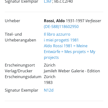
Signatur Exemplar
L36f
; lib.c.C2/40
Urheber
Rossi, Aldo
1931-1997
Verfasser
(DE-588)118602950
Titel- und
Il libro azzurro
Urheberangaben
i miei progetti 1981
Aldo Rossi
1981 = Meine
Entwürfe = Mes projets = My
projects
Erscheinungsort
Zürich
Verlag/Drucker
Jamileh Weber Galerie - Edition
Erscheinungsdatum
Zürich
1983
Signatur Exemplar
N12d