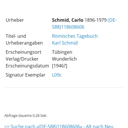
Urheber
Schmid, Carlo
1896-1979
(DE-
588)118608606
Titel- und
Römisches Tagebuch
Urheberangaben
Karl Schmid
Erscheinungsort
Tübingen
Verlag/Drucker
Wunderlich
Erscheinungsdatum
[1946?]
Signatur Exemplar
L09c
Abfrage dauerte 0.28 Sek.
>> Suche nach «(DE-588)118608606» - Alt nach Neu