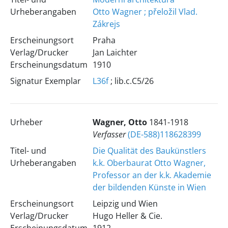
Urheberangaben
Otto Wagner ; přeložil Vlad.
Zákrejs
Erscheinungsort
Praha
Verlag/Drucker
Jan Laichter
Erscheinungsdatum
1910
Signatur Exemplar
L36f
; lib.c.C5/26
Urheber
Wagner, Otto
1841-1918
Verfasser
(DE-588)118628399
Titel- und
Die Qualität des Baukünstlers
Urheberangaben
k.k. Oberbaurat Otto Wagner,
Professor an der k.k. Akademie
der bildenden Künste in Wien
Erscheinungsort
Leipzig und Wien
Verlag/Drucker
Hugo Heller & Cie.