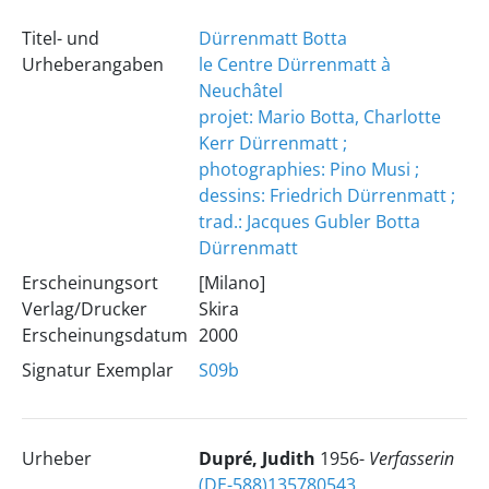
Titel- und
Dürrenmatt Botta
Urheberangaben
le Centre Dürrenmatt à
Neuchâtel
projet: Mario Botta, Charlotte
Kerr Dürrenmatt ;
photographies: Pino Musi ;
dessins: Friedrich Dürrenmatt ;
trad.: Jacques Gubler
Botta
Dürrenmatt
Erscheinungsort
[Milano]
Verlag/Drucker
Skira
Erscheinungsdatum
2000
Signatur Exemplar
S09b
Urheber
Dupré, Judith
1956-
Verfasserin
(DE-588)135780543