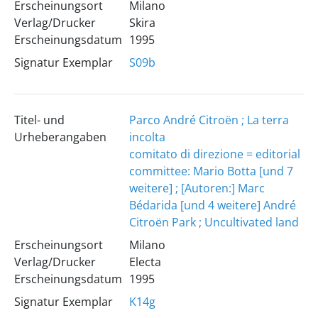
Erscheinungsort
Milano
Verlag/Drucker
Skira
Erscheinungsdatum
1995
Signatur Exemplar
S09b
Titel- und
Parco André Citroën ; La terra
Urheberangaben
incolta
comitato di direzione = editorial
committee: Mario Botta [und 7
weitere] ; [Autoren:] Marc
Bédarida [und 4 weitere]
André
Citroën Park ; Uncultivated land
Erscheinungsort
Milano
Verlag/Drucker
Electa
Erscheinungsdatum
1995
Signatur Exemplar
K14g