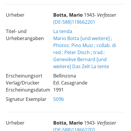
Urheber
Botta, Mario
1943-
Verfasser
(DE-588)118662201
Titel- und
La tenda
Urheberangaben
Mario Botta [und weitere] ;
Photos: Pino Musi ; collab. di
red.: Peter Disch ; trad.:
Geneviève Bernard [und
weitere]
Das Zelt
La tente
Erscheinungsort
Bellinzona
Verlag/Drucker
Ed. Casagrande
Erscheinungsdatum
1991
Signatur Exemplar
S09b
Urheber
Botta, Mario
1943-
Verfasser
(DE-588)118662201