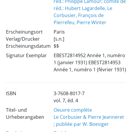
red.: Philippe Lamour; comité de
réd.: Hubert Lagardelle, Le
Corbusier, François de
Pierrefeu, Pierre Winter
Erscheinungsort
Paris
Verlag/Drucker
[s.n.]
Erscheinungsdatum
$$
Signatur Exemplar
EBEST2814952 Année 1, numéro
1 (janvier 1931) EBEST2814953
Année 1, numéro 1 (février 1931)
ISBN
3-7608-8017-7
vol. 7, éd. 4
Titel- und
Oeuvre complète
Urheberangaben
Le Corbusier & Pierre Jeanneret
; publiée par W. Boesiger