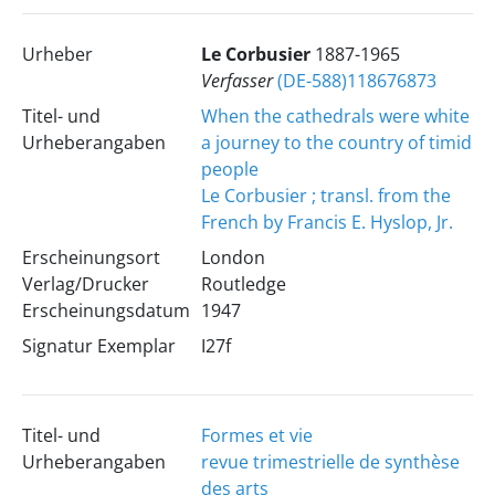
Urheber
Le Corbusier
1887-1965
Verfasser
(DE-588)118676873
Titel- und
When the cathedrals were white
Urheberangaben
a journey to the country of timid
people
Le Corbusier ; transl. from the
French by Francis E. Hyslop, Jr.
Erscheinungsort
London
Verlag/Drucker
Routledge
Erscheinungsdatum
1947
Signatur Exemplar
I27f
Titel- und
Formes et vie
Urheberangaben
revue trimestrielle de synthèse
des arts