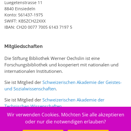
Luegetenstrasse 11
8840 Einsiedeln
Konto: 561437-1975
SWIFT: KBSZCH22XXX
IBAN: CH20 0077 7005 6143 7197 5
Mitgliedschaften
Die Stiftung Bibliothek Werner Oechslin ist eine
Forschungsbibliothek und kooperiert mit nationalen und
internationalen Institutionen.
Sie ist Mitglied der
Schweizerischen Akademie der Geistes-
und Sozialwissenschaften
.
Sie ist Mitglied der
Schweizerischen Akademie der
Technischen Wissenschaften
.
Wir verwenden Cookies. Möchten Sie alle akzeptieren
Sie ist zudem Mitglied des Schweizer Portals
www.sciences-
oder nur die notwendigen erlauben?
arts.ch