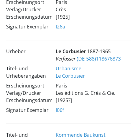
Erscheinungsort
Paris
Verlag/Drucker
Crès
Erscheinungsdatum
[1925]
Signatur Exemplar
I26a
Urheber
Le Corbusier
1887-1965
Verfasser
(DE-588)118676873
Titel- und
Urbanisme
Urheberangaben
Le Corbusier
Erscheinungsort
Paris
Verlag/Drucker
Les éditions G. Crès & Cie.
Erscheinungsdatum
[1925?]
Signatur Exemplar
I06f
Titel- und
Kommende Baukunst