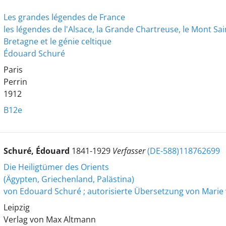
Les grandes légendes de France
les légendes de l'Alsace, la Grande Chartreuse, le Mont Sain
Bretagne et le génie celtique
Édouard Schuré
Paris
Perrin
1912
B12e
Schuré, Édouard
1841-1929
Verfasser
(DE-588)118762699
Die Heiligtümer des Orients
(Ägypten, Griechenland, Palästina)
von Edouard Schuré ; autorisierte Übersetzung von Marie 
Leipzig
Verlag von Max Altmann