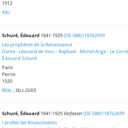
1912
I06c
Schuré, Édouard
1841-1929
(DE-588)118762699
Les prophètes de la Renaissance
Dante - Léonard de Vinci - Raphaël - Michel-Ange - Le Corr
Édouard Schuré
Paris
Perrin
1920
B04c
; lib.c.I3/03
Schuré, Édouard
1841-1929
Verfasser
(DE-588)118762699
I profeti del Rinascimento