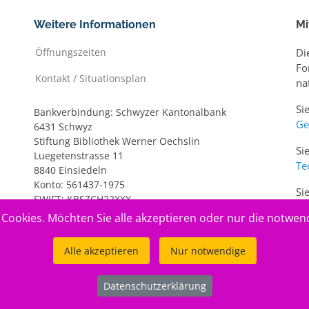
Weitere Informationen
Mi
Öffnungszeiten
Di
Fo
Kontakt / Situationsplan
na
Si
Bankverbindung: Schwyzer Kantonalbank
Ge
6431 Schwyz
Stiftung Bibliothek Werner Oechslin
Si
Luegetenstrasse 11
Te
8840 Einsiedeln
Konto: 561437-1975
Si
SWIFT: KBSZCH22XXX
ww
IBAN: CH20 0077 7005 6143 7197 5
Cookies. Möchten Sie alle akzeptieren oder nur die notwen
Alle akzeptieren
Nur notwendige
Datenschutzerklärung