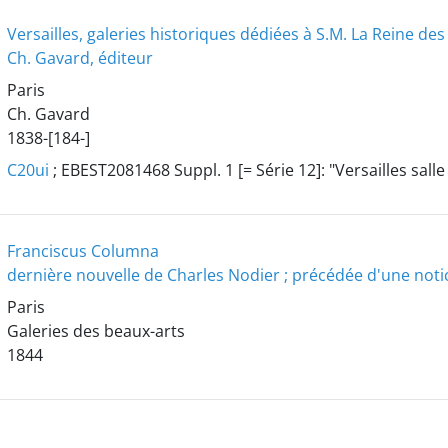
Versailles, galeries historiques dédiées à S.M. La Reine des
Ch. Gavard, éditeur
Paris
Ch. Gavard
1838-[184-]
C20ui
; EBEST2081468 Suppl. 1 [= Série 12]: "Versailles sal
Franciscus Columna
dernière nouvelle de Charles Nodier ; précédée d'une notic
Paris
Galeries des beaux-arts
1844