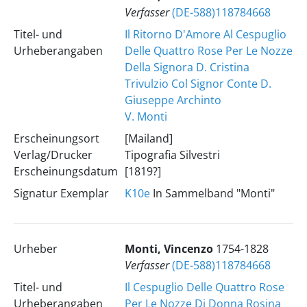
Verfasser
(DE-588)118784668
Titel- und
Il Ritorno D'Amore Al Cespuglio
Urheberangaben
Delle Quattro Rose Per Le Nozze
Della Signora D. Cristina
Trivulzio Col Signor Conte D.
Giuseppe Archinto
V. Monti
Erscheinungsort
[Mailand]
Verlag/Drucker
Tipografia Silvestri
Erscheinungsdatum
[1819?]
Signatur Exemplar
K10e
In Sammelband "Monti"
Urheber
Monti, Vincenzo
1754-1828
Verfasser
(DE-588)118784668
Titel- und
Il Cespuglio Delle Quattro Rose
Urheberangaben
Per Le Nozze Di Donna Rosina