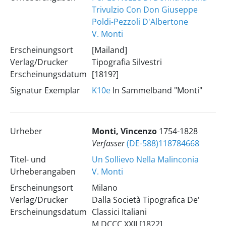
Trivulzio Con Don Giuseppe
Poldi-Pezzoli D'Albertone
V. Monti
Erscheinungsort
[Mailand]
Verlag/Drucker
Tipografia Silvestri
Erscheinungsdatum
[1819?]
Signatur Exemplar
K10e
In Sammelband "Monti"
Urheber
Monti, Vincenzo
1754-1828
Verfasser
(DE-588)118784668
Titel- und
Un Sollievo Nella Malinconia
Urheberangaben
V. Monti
Erscheinungsort
Milano
Verlag/Drucker
Dalla Società Tipografica De'
Erscheinungsdatum
Classici Italiani
M.DCCC.XXII [1822]