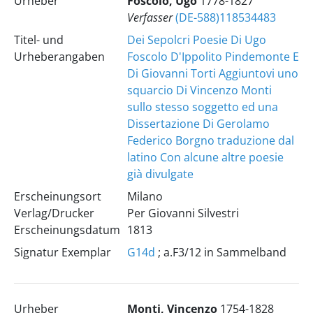
Urheber
Foscolo, Ugo
1778-1827
Verfasser
(DE-588)118534483
Titel- und
Dei Sepolcri Poesie Di Ugo
Urheberangaben
Foscolo D'Ippolito Pindemonte E
Di Giovanni Torti Aggiuntovi uno
squarcio Di Vincenzo Monti
sullo stesso soggetto ed una
Dissertazione Di Gerolamo
Federico Borgno traduzione dal
latino Con alcune altre poesie
già divulgate
Erscheinungsort
Milano
Verlag/Drucker
Per Giovanni Silvestri
Erscheinungsdatum
1813
Signatur Exemplar
G14d
; a.F3/12 in Sammelband
Urheber
Monti, Vincenzo
1754-1828