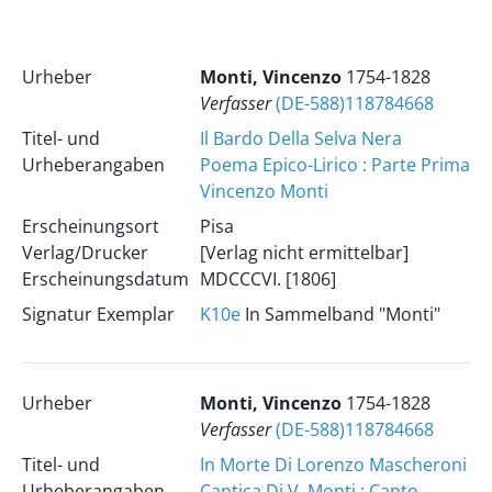
Urheber
Monti, Vincenzo
1754-1828
Verfasser
(DE-588)118784668
Titel- und
Il Bardo Della Selva Nera
Urheberangaben
Poema Epico-Lirico : Parte Prima
Vincenzo Monti
Erscheinungsort
Pisa
Verlag/Drucker
[Verlag nicht ermittelbar]
Erscheinungsdatum
MDCCCVI. [1806]
Signatur Exemplar
K10e
In Sammelband "Monti"
Urheber
Monti, Vincenzo
1754-1828
Verfasser
(DE-588)118784668
Titel- und
In Morte Di Lorenzo Mascheroni
Urheberangaben
Cantica Di V. Monti : Canto