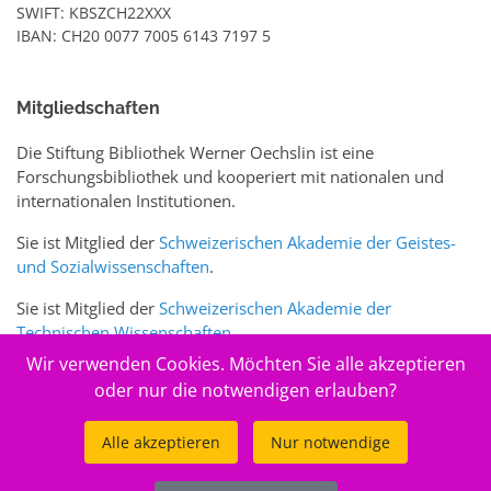
SWIFT: KBSZCH22XXX
IBAN: CH20 0077 7005 6143 7197 5
Mitgliedschaften
Die Stiftung Bibliothek Werner Oechslin ist eine
Forschungsbibliothek und kooperiert mit nationalen und
internationalen Institutionen.
Sie ist Mitglied der
Schweizerischen Akademie der Geistes-
und Sozialwissenschaften
.
Sie ist Mitglied der
Schweizerischen Akademie der
Technischen Wissenschaften
.
Wir verwenden Cookies. Möchten Sie alle akzeptieren
Sie ist zudem Mitglied des Schweizer Portals
www.sciences-
oder nur die notwendigen erlauben?
arts.ch
Alle akzeptieren
Nur notwendige