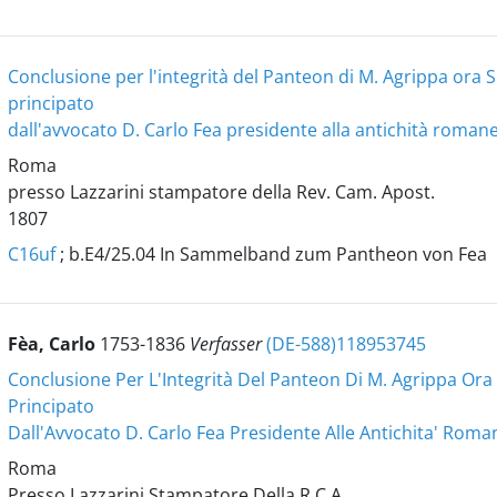
Conclusione per l'integrità del Panteon di M. Agrippa ora S
principato
dall'avvocato D. Carlo Fea presidente alla antichità roman
Roma
presso Lazzarini stampatore della Rev. Cam. Apost.
1807
C16uf
; b.E4/25.04 In Sammelband zum Pantheon von Fea
Fèa, Carlo
1753-1836
Verfasser
(DE-588)118953745
Conclusione Per L'Integrità Del Panteon Di M. Agrippa Ora 
Principato
Dall'Avvocato D. Carlo Fea Presidente Alle Antichita' Roma
Roma
Presso Lazzarini Stampatore Della R.C.A.