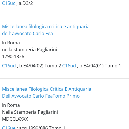
C15uc
; a.D3/2
Miscellanea filologica critica e antiquaria
dell' avvocato Carlo Fea
In Roma
nella stamperia Pagliarini
1790-1836
C16ud
; b.E4/04(02) Tomo 2
C16ud
; b.E4/04(01) Tomo 1
Miscellanea Filologica Critica E Antiquaria
Dell'Avvocato Carlo Fea
Tomo Primo
In Roma
Nella Stamperia Pagliarini
MDCCLXXXX
C16ue
; acq.1999/086 Tomo 1