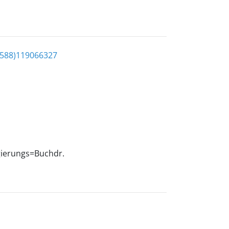
-588)119066327
gierungs=Buchdr.