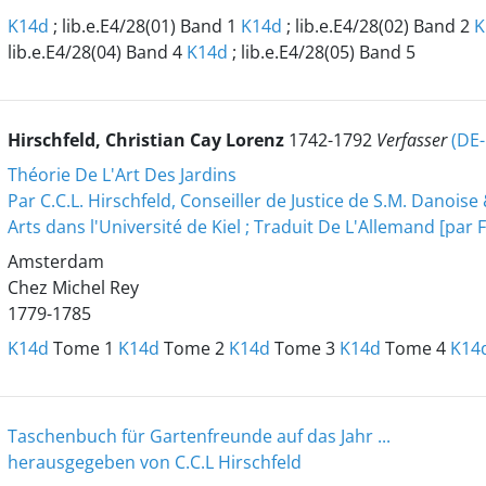
K14d
; lib.e.E4/28(01) Band 1
K14d
; lib.e.E4/28(02) Band 2
K
lib.e.E4/28(04) Band 4
K14d
; lib.e.E4/28(05) Band 5
Hirschfeld, Christian Cay Lorenz
1742-1792
Verfasser
(DE
Théorie De L'Art Des Jardins
Par C.C.L. Hirschfeld, Conseiller de Justice de S.M. Danois
Arts dans l'Université de Kiel ; Traduit De L'Allemand [par F
Amsterdam
Chez Michel Rey
1779-1785
K14d
Tome 1
K14d
Tome 2
K14d
Tome 3
K14d
Tome 4
K14
Taschenbuch für Gartenfreunde auf das Jahr ...
herausgegeben von C.C.L Hirschfeld