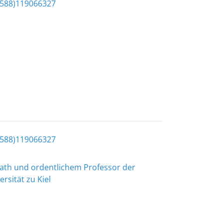
-588)119066327
-588)119066327
zrath und ordentlichem Professor der
rsität zu Kiel