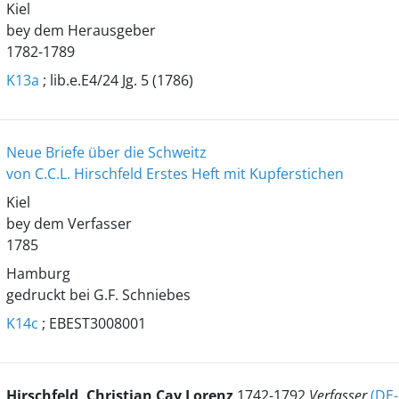
Kiel
bey dem Herausgeber
1782-1789
K13a
; lib.e.E4/24 Jg. 5 (1786)
Neue Briefe über die Schweitz
von C.C.L. Hirschfeld
Erstes Heft mit Kupferstichen
Kiel
bey dem Verfasser
1785
Hamburg
gedruckt bei G.F. Schniebes
K14c
; EBEST3008001
Hirschfeld, Christian Cay Lorenz
1742-1792
Verfasser
(DE