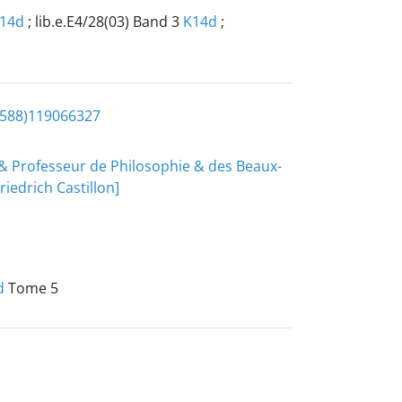
14d
; lib.e.E4/28(03) Band 3
K14d
;
-588)119066327
e & Professeur de Philosophie & des Beaux-
riedrich Castillon]
d
Tome 5