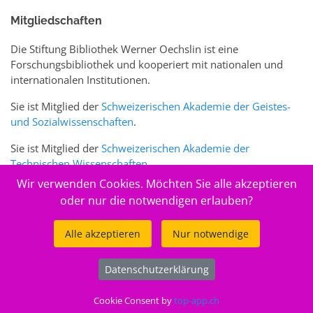
Mitgliedschaften
Die Stiftung Bibliothek Werner Oechslin ist eine
Forschungsbibliothek und kooperiert mit nationalen und
internationalen Institutionen.
Sie ist Mitglied der
Schweizerischen Akademie der Geistes-
und Sozialwissenschaften
.
Sie ist Mitglied der
Schweizerischen Akademie der
Technischen Wissenschaften
.
Wir verwenden Cookies. Möchten Sie alle akzeptieren
Sie ist zudem Mitglied des Schweizer Portals
www.sciences-
oder nur die notwendigen erlauben?
arts.ch
Alle akzeptieren
Nur notwendige
© 2026
Stiftung Bibliothek Werner Oechslin
Datenschutzerklärung
.
Cookie Consent by
top-app.ch