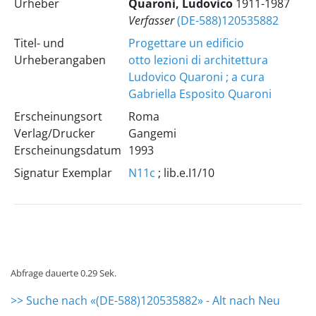
Urheber
Quaroni, Ludovico
1911-1987
Verfasser
(DE-588)120535882
Titel- und
Progettare un edificio
Urheberangaben
otto lezioni di architettura
Ludovico Quaroni ; a cura
Gabriella Esposito Quaroni
Erscheinungsort
Roma
Verlag/Drucker
Gangemi
Erscheinungsdatum
1993
Signatur Exemplar
N11c
; lib.e.I1/10
Abfrage dauerte 0.29 Sek.
>> Suche nach «(DE-588)120535882» - Alt nach Neu