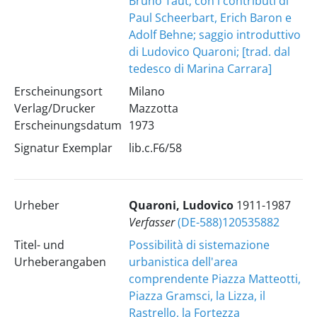
Bruno Taut; con i contributi di
Paul Scheerbart, Erich Baron e
Adolf Behne; saggio introduttivo
di Ludovico Quaroni; [trad. dal
tedesco di Marina Carrara]
Erscheinungsort
Milano
Verlag/Drucker
Mazzotta
Erscheinungsdatum
1973
Signatur Exemplar
lib.c.F6/58
Urheber
Quaroni, Ludovico
1911-1987
Verfasser
(DE-588)120535882
Titel- und
Possibilità di sistemazione
Urheberangaben
urbanistica dell'area
comprendente Piazza Matteotti,
Piazza Gramsci, la Lizza, il
Rastrello, la Fortezza