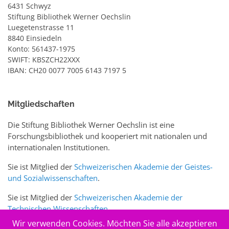
6431 Schwyz
Stiftung Bibliothek Werner Oechslin
Luegetenstrasse 11
8840 Einsiedeln
Konto: 561437-1975
SWIFT: KBSZCH22XXX
IBAN: CH20 0077 7005 6143 7197 5
Mitgliedschaften
Die Stiftung Bibliothek Werner Oechslin ist eine
Forschungsbibliothek und kooperiert mit nationalen und
internationalen Institutionen.
Sie ist Mitglied der
Schweizerischen Akademie der Geistes-
und Sozialwissenschaften
.
Sie ist Mitglied der
Schweizerischen Akademie der
Technischen Wissenschaften
.
Wir verwenden Cookies. Möchten Sie alle akzeptieren
Sie ist zudem Mitglied des Schweizer Portals
www.sciences-