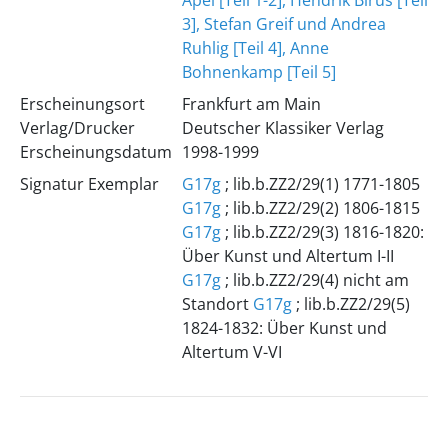
Apel [Teil 1-2], Hendrik Birus [Teil
3], Stefan Greif und Andrea
Ruhlig [Teil 4], Anne
Bohnenkamp [Teil 5]
Erscheinungsort
Frankfurt am Main
Verlag/Drucker
Deutscher Klassiker Verlag
Erscheinungsdatum
1998-1999
Signatur Exemplar
G17g
; lib.b.ZZ2/29(1) 1771-1805
G17g
; lib.b.ZZ2/29(2) 1806-1815
G17g
; lib.b.ZZ2/29(3) 1816-1820:
Über Kunst und Altertum I-II
G17g
; lib.b.ZZ2/29(4) nicht am
Standort
G17g
; lib.b.ZZ2/29(5)
1824-1832: Über Kunst und
Altertum V-VI