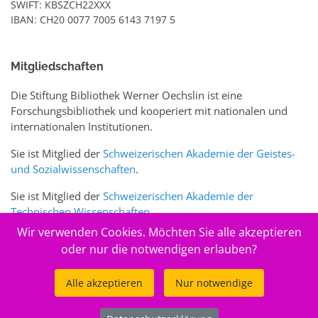
SWIFT: KBSZCH22XXX
IBAN: CH20 0077 7005 6143 7197 5
Mitgliedschaften
Die Stiftung Bibliothek Werner Oechslin ist eine
Forschungsbibliothek und kooperiert mit nationalen und
internationalen Institutionen.
Sie ist Mitglied der
Schweizerischen Akademie der Geistes-
und Sozialwissenschaften
.
Sie ist Mitglied der
Schweizerischen Akademie der
Technischen Wissenschaften
.
Wir verwenden Cookies. Möchten Sie alle akzeptieren
Sie ist zudem Mitglied des Schweizer Portals
www.sciences-
oder nur die notwendigen erlauben?
arts.ch
Alle akzeptieren
Nur notwendige