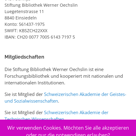
Stiftung Bibliothek Werner Oechslin
Luegetenstrasse 11
8840 Einsiedeln
Konto: 561437-1975
SWIFT: KBSZCH22XXX
IBAN: CH20 0077 7005 6143 7197 5
Mitgliedschaften
Die Stiftung Bibliothek Werner Oechslin ist eine
Forschungsbibliothek und kooperiert mit nationalen und
internationalen Institutionen.
Sie ist Mitglied der
Schweizerischen Akademie der Geistes-
und Sozialwissenschaften
.
Sie ist Mitglied der
Schweizerischen Akademie der
Technischen Wissenschaften
.
Wir verwenden Cookies. Möchten Sie alle akzeptieren
Sie ist zudem Mitglied des Schweizer Portals
www.sciences-
oder nur die notwendigen erlauben?