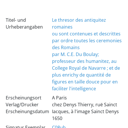
Titel- und
Le thresor des antiquitez
Urheberangaben
romaines
ou sont contenues et descrittes
par ordre toutes les ceremonies
des Romains
par M. C.E. Du Boulay;
professeur des humanitez, au
College Royal de Navarre ; et de
plus enrichy de quantité de
figures en taille douce pour en
faciliter l'intelligence
Erscheinungsort
A Paris
Verlag/Drucker
chez Denys Thierry, ruë Sainct
Erscheinungsdatum
Iacques, à l'image Sainct Denys
1650
Signatur Exemplar
C08ub