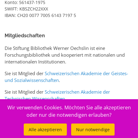
Konto: 561437-1975
SWIFT: KBSZCH22XXX
IBAN: CH20 0077 7005 6143 7197 5
Mitgliedschaften
Die Stiftung Bibliothek Werner Oechslin ist eine
Forschungsbibliothek und kooperiert mit nationalen und
internationalen Institutionen.
Sie ist Mitglied der
Schweizerischen Akademie der Geistes-
und Sozialwissenschaften
.
Sie ist Mitglied der
Schweizerischen Akademie der
Technischen Wissenschaften
.
Wir verwenden Cookies. Möchten Sie alle akzeptieren
Sie ist zudem Mitglied des Schweizer Portals
www.sciences-
oder nur die notwendigen erlauben?
arts.ch
Alle akzeptieren
Nur notwendige