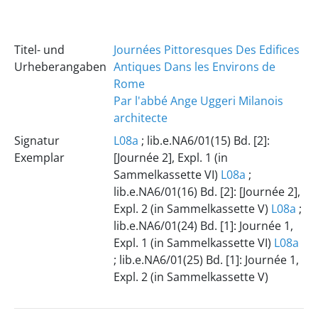
Titel- und
Journées Pittoresques Des Edifices
Urheberangaben
Antiques Dans les Environs de
Rome
Par l'abbé Ange Uggeri Milanois
architecte
Signatur
L08a
; lib.e.NA6/01(15) Bd. [2]:
Exemplar
[Journée 2], Expl. 1 (in
Sammelkassette VI)
L08a
;
lib.e.NA6/01(16) Bd. [2]: [Journée 2],
Expl. 2 (in Sammelkassette V)
L08a
;
lib.e.NA6/01(24) Bd. [1]: Journée 1,
Expl. 1 (in Sammelkassette VI)
L08a
; lib.e.NA6/01(25) Bd. [1]: Journée 1,
Expl. 2 (in Sammelkassette V)