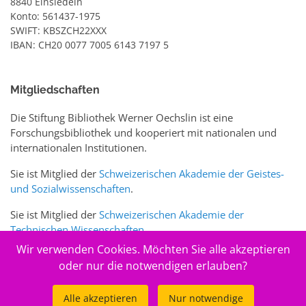
8840 Einsiedeln
Konto: 561437-1975
SWIFT: KBSZCH22XXX
IBAN: CH20 0077 7005 6143 7197 5
Mitgliedschaften
Die Stiftung Bibliothek Werner Oechslin ist eine
Forschungsbibliothek und kooperiert mit nationalen und
internationalen Institutionen.
Sie ist Mitglied der
Schweizerischen Akademie der Geistes-
und Sozialwissenschaften
.
Sie ist Mitglied der
Schweizerischen Akademie der
Technischen Wissenschaften
.
Wir verwenden Cookies. Möchten Sie alle akzeptieren
Sie ist zudem Mitglied des Schweizer Portals
www.sciences-
oder nur die notwendigen erlauben?
arts.ch
Alle akzeptieren
Nur notwendige