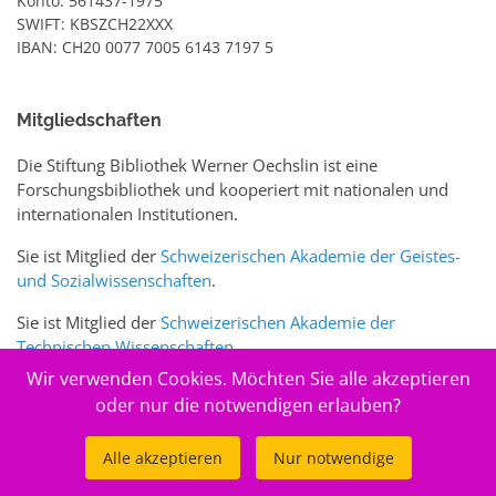
Konto: 561437-1975
SWIFT: KBSZCH22XXX
IBAN: CH20 0077 7005 6143 7197 5
Mitgliedschaften
Die Stiftung Bibliothek Werner Oechslin ist eine
Forschungsbibliothek und kooperiert mit nationalen und
internationalen Institutionen.
Sie ist Mitglied der
Schweizerischen Akademie der Geistes-
und Sozialwissenschaften
.
Sie ist Mitglied der
Schweizerischen Akademie der
Technischen Wissenschaften
.
Wir verwenden Cookies. Möchten Sie alle akzeptieren
Sie ist zudem Mitglied des Schweizer Portals
www.sciences-
oder nur die notwendigen erlauben?
arts.ch
Alle akzeptieren
Nur notwendige