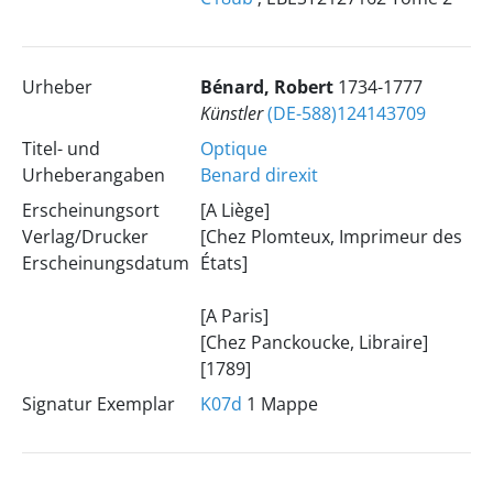
Urheber
Bénard, Robert
1734-1777
Künstler
(DE-588)124143709
Titel- und
Optique
Urheberangaben
Benard direxit
Erscheinungsort
[A Liège]
Verlag/Drucker
[Chez Plomteux, Imprimeur des
Erscheinungsdatum
États]
[A Paris]
[Chez Panckoucke, Libraire]
[1789]
Signatur Exemplar
K07d
1 Mappe