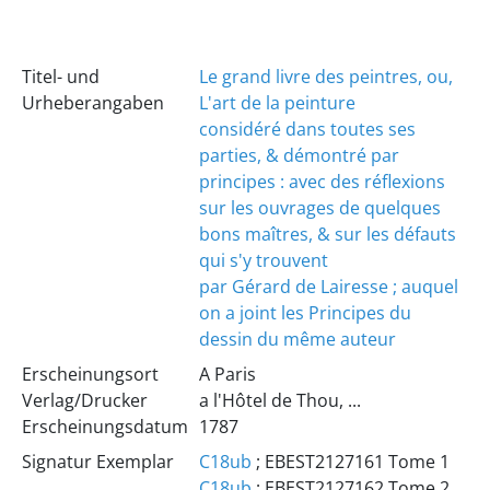
Titel- und
Le grand livre des peintres, ou,
Urheberangaben
L'art de la peinture
considéré dans toutes ses
parties, & démontré par
principes : avec des réflexions
sur les ouvrages de quelques
bons maîtres, & sur les défauts
qui s'y trouvent
par Gérard de Lairesse ; auquel
on a joint les Principes du
dessin du même auteur
Erscheinungsort
A Paris
Verlag/Drucker
a l'Hôtel de Thou, ...
Erscheinungsdatum
1787
Signatur Exemplar
C18ub
; EBEST2127161 Tome 1
C18ub
; EBEST2127162 Tome 2