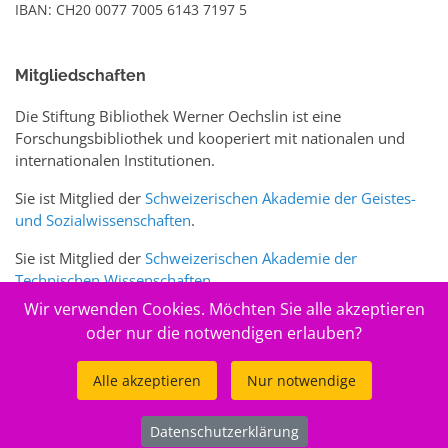
IBAN: CH20 0077 7005 6143 7197 5
Mitgliedschaften
Die Stiftung Bibliothek Werner Oechslin ist eine
Forschungsbibliothek und kooperiert mit nationalen und
internationalen Institutionen.
Sie ist Mitglied der
Schweizerischen Akademie der Geistes-
und Sozialwissenschaften
.
Sie ist Mitglied der
Schweizerischen Akademie der
Technischen Wissenschaften
.
Wir verwenden Cookies. Möchten Sie alle akzeptieren
Sie ist zudem Mitglied des Schweizer Portals
www.sciences-
oder nur die notwendigen erlauben?
arts.ch
Alle akzeptieren
Nur notwendige
© 2026
Stiftung Bibliothek Werner Oechslin
Datenschutzerklärung
.