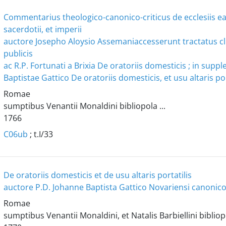
Commentarius theologico-canonico-criticus de ecclesiis ea
sacerdotii, et imperii
auctore Josepho Aloysio Assemani
accesserunt tractatus cl
publicis
ac R.P. Fortunati a Brixia De oratoriis domesticis ; in sup
Baptistae Gattico De oratoriis domesticis, et usu altaris por
Romae
sumptibus Venantii Monaldini bibliopola ...
1766
C06ub
; t.I/33
De oratoriis domesticis et de usu altaris portatilis
auctore P.D. Johanne Baptista Gattico Novariensi canonico
Romae
sumptibus Venantii Monaldini, et Natalis Barbiellini bibliop