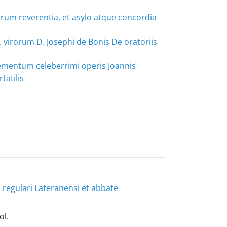
rum reverentia, et asylo atque concordia
. virorum D. Josephi de Bonis De oratoriis
plementum celeberrimi operis Joannis
tatilis
 regulari Lateranensi et abbate
ol.