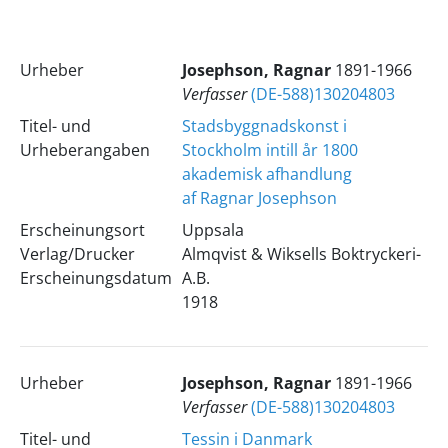
Urheber
Josephson, Ragnar
1891-1966
Verfasser
(DE-588)130204803
Titel- und
Stadsbyggnadskonst i
Urheberangaben
Stockholm intill år 1800
akademisk afhandlung
af Ragnar Josephson
Erscheinungsort
Uppsala
Verlag/Drucker
Almqvist & Wiksells Boktryckeri-
Erscheinungsdatum
A.B.
1918
Urheber
Josephson, Ragnar
1891-1966
Verfasser
(DE-588)130204803
Titel- und
Tessin i Danmark