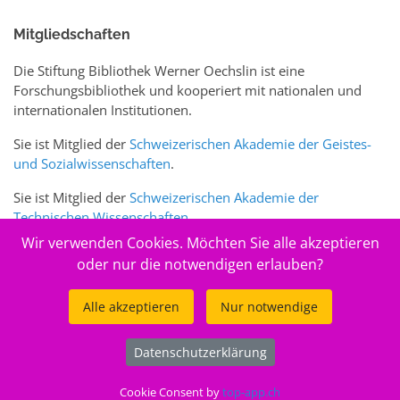
Mitgliedschaften
Die Stiftung Bibliothek Werner Oechslin ist eine
Forschungsbibliothek und kooperiert mit nationalen und
internationalen Institutionen.
Sie ist Mitglied der
Schweizerischen Akademie der Geistes-
und Sozialwissenschaften
.
Sie ist Mitglied der
Schweizerischen Akademie der
Technischen Wissenschaften
.
Wir verwenden Cookies. Möchten Sie alle akzeptieren
Sie ist zudem Mitglied des Schweizer Portals
www.sciences-
oder nur die notwendigen erlauben?
arts.ch
Alle akzeptieren
Nur notwendige
© 2026
Stiftung Bibliothek Werner Oechslin
Datenschutzerklärung
.
Cookie Consent by
top-app.ch