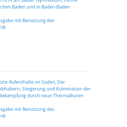
erricht am Basler Gymnasium, Fünfte
ischen Baden und in Baden-Baden
Ausgabe mit Benützung des
rdt
tzte Aufenthalte im Süden, Der
iebhabern, Steigerung und Kulmination der
e Bekämpfung durch neue Thermalkuren
Ausgabe mit Benützung des
rdt