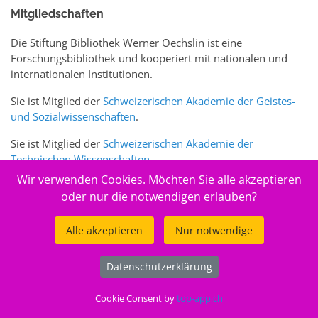
Mitgliedschaften
Die Stiftung Bibliothek Werner Oechslin ist eine
Forschungsbibliothek und kooperiert mit nationalen und
internationalen Institutionen.
Sie ist Mitglied der
Schweizerischen Akademie der Geistes-
und Sozialwissenschaften
.
Sie ist Mitglied der
Schweizerischen Akademie der
Technischen Wissenschaften
.
Wir verwenden Cookies. Möchten Sie alle akzeptieren
Sie ist zudem Mitglied des Schweizer Portals
www.sciences-
oder nur die notwendigen erlauben?
arts.ch
Alle akzeptieren
Nur notwendige
© 2026
Stiftung Bibliothek Werner Oechslin
Datenschutzerklärung
.
Cookie Consent by
top-app.ch