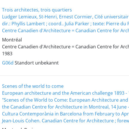
Trois architectes, trois quartiers
Ludger Lemieux, St-Henri, Ernest Cormier, Cité universitaire
dir.: Phyllis Lambert ; coord.. Julia Parker ; texte: Pierre du
Centre Canadien d'Architecture = Canadian Centre for Arc
Montréal
Centre Canadien d'Architecture = Canadian Centre for Arc
1983
G06d
Standort unbekannt
Scenes of the world to come
European architecture and the American challenge 1893 - 1
"Scenes of the World to Come: European Architecture and 
the Canadian Centre for Architecture in Montreal, 14 June
Cultura Contemporània in Barcelona from February to Apr
Jean-Louis Cohen. Canadian Centre for Architecture ; fore