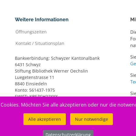
Weitere Informationen
Mi
Öffnungszeiten
Di
Fo
Kontakt / Situationsplan
na
Si
Bankverbindung: Schwyzer Kantonalbank
Ge
6431 Schwyz
Stiftung Bibliothek Werner Oechslin
Si
Luegetenstrasse 11
Te
8840 Einsiedeln
Konto: 561437-1975
Si
SWIFT: KBSZCH22XXX
ww
IBAN: CH20 0077 7005 6143 7197 5
Cookies. Möchten Sie alle akzeptieren oder nur die notwen
Alle akzeptieren
Nur notwendige
Datenschutzerklärung