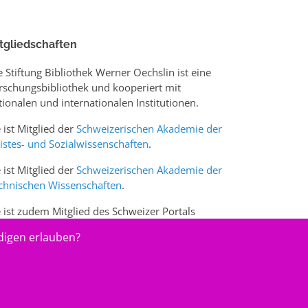
tgliedschaften
e Stiftung Bibliothek Werner Oechslin ist eine
rschungsbibliothek und kooperiert mit
tionalen und internationalen Institutionen.
e ist Mitglied der
Schweizerischen Akademie der
istes- und Sozialwissenschaften
.
e ist Mitglied der
Schweizerischen Akademie der
chnischen Wissenschaften
.
e ist zudem Mitglied des Schweizer Portals
w.sciences-arts.ch
digen erlauben?