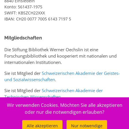
8840 Einsiedeln
Konto: 561437-1975
SWIFT: KBSZCH22XXX
IBAN: CH20 0077 7005 6143 7197 5
Mitgliedschaften
Die Stiftung Bibliothek Werner Oechslin ist eine
Forschungsbibliothek und kooperiert mit nationalen und
internationalen Institutionen.
Sie ist Mitglied der
Schweizerischen Akademie der Geistes-
und Sozialwissenschaften
.
Sie ist Mitglied der
Schweizerischen Akademie der
Technischen Wissenschaften
.
Wir verwenden Cookies. Möchten Sie alle akzeptieren
Sie ist zudem Mitglied des Schweizer Portals
www.sciences-
oder nur die notwendigen erlauben?
arts.ch
Alle akzeptieren
Nur notwendige