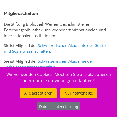
Mitgliedschaften
Die Stiftung Bibliothek Werner Oechslin ist eine
Forschungsbibliothek und kooperiert mit nationalen und
internationalen Institutionen.
Sie ist Mitglied der
Schweizerischen Akademie der Geistes-
und Sozialwissenschaften
.
Sie ist Mitglied der
Schweizerischen Akademie der
Technischen Wissenschaften
.
Wir verwenden Cookies. Möchten Sie alle akzeptieren
Sie ist zudem Mitglied des Schweizer Portals
www.sciences-
oder nur die notwendigen erlauben?
arts.ch
Alle akzeptieren
Nur notwendige
© 2026
Stiftung Bibliothek Werner Oechslin
Datenschutzerklärung
.