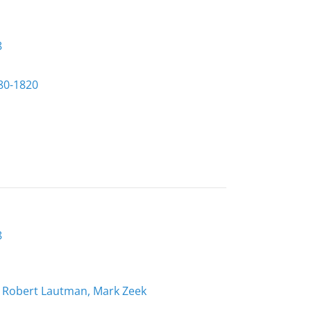
8
780-1820
8
z, Robert Lautman, Mark Zeek