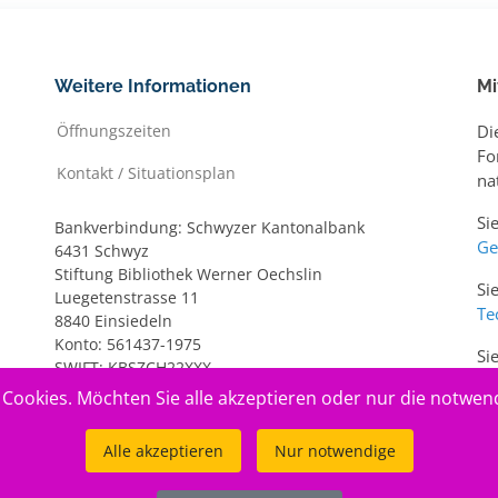
Weitere Informationen
Mi
Öffnungszeiten
Di
Fo
Kontakt / Situationsplan
na
Si
Bankverbindung: Schwyzer Kantonalbank
Ge
6431 Schwyz
Stiftung Bibliothek Werner Oechslin
Si
Luegetenstrasse 11
Te
8840 Einsiedeln
Konto: 561437-1975
Si
SWIFT: KBSZCH22XXX
ww
IBAN: CH20 0077 7005 6143 7197 5
Cookies. Möchten Sie alle akzeptieren oder nur die notwen
Alle akzeptieren
Nur notwendige