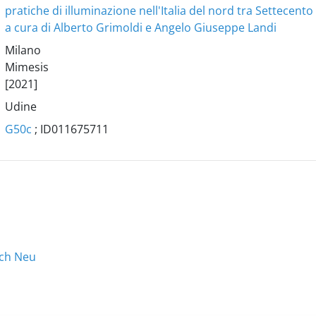
pratiche di illuminazione nell'Italia del nord tra Settecent
a cura di Alberto Grimoldi e Angelo Giuseppe Landi
Milano
Mimesis
[2021]
Udine
G50c
; ID011675711
ach Neu