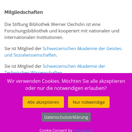
Mitgliedschaften
Die Stiftung Bibliothek Werner Oechslin ist eine
Forschungsbibliothek und kooperiert mit nationalen und
internationalen Institutionen.
Sie ist Mitglied der
Schweizerischen Akademie der Geistes-
und Sozialwissenschaften
.
Sie ist Mitglied der
Schweizerischen Akademie der
Technischen Wissenschaften
.
Wir verwenden Cookies. Möchten Sie alle akzeptieren
Sie ist zudem Mitglied des Schweizer Portals
www.sciences-
oder nur die notwendigen erlauben?
arts.ch
Alle akzeptieren
Nur notwendige
© 2026
Stiftung Bibliothek Werner Oechslin
Datenschutzerklärung
.
Cookie Consent by
top-app.ch