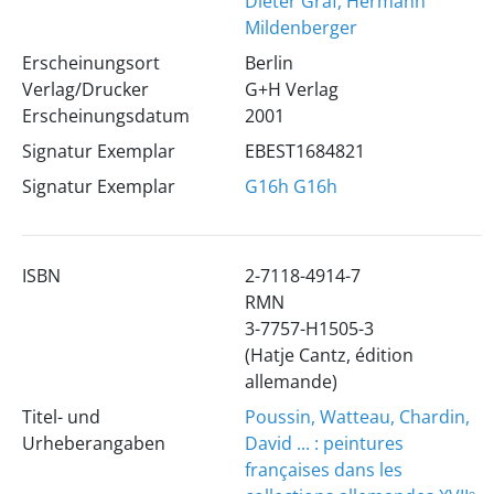
Dieter Graf, Hermann
Mildenberger
Erscheinungsort
Berlin
Verlag/Drucker
G+H Verlag
Erscheinungsdatum
2001
Signatur Exemplar
EBEST1684821
Signatur Exemplar
G16h
G16h
ISBN
2-7118-4914-7
RMN
3-7757-H1505-3
(Hatje Cantz, édition
allemande)
Titel- und
Poussin, Watteau, Chardin,
Urheberangaben
David ... : peintures
françaises dans les