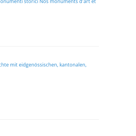
monumenti storici
Nos monuments d'art et
chte mit eidgenössischen, kantonalen,