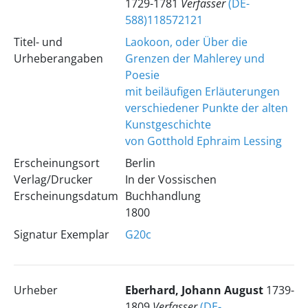
1729-1781
Verfasser
(DE-
588)118572121
Titel- und
Laokoon, oder Über die
Urheberangaben
Grenzen der Mahlerey und
Poesie
mit beiläufigen Erläuterungen
verschiedener Punkte der alten
Kunstgeschichte
von Gotthold Ephraim Lessing
Erscheinungsort
Berlin
Verlag/Drucker
In der Vossischen
Erscheinungsdatum
Buchhandlung
1800
Signatur Exemplar
G20c
Urheber
Eberhard, Johann August
1739-
1809
Verfasser
(DE-