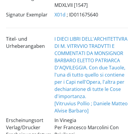
MDXLVII [1547]
Signatur Exemplar
X01d
; ID011675640
Titel- und
I DIECI LIBRI DELL'ARCHITETTVRA
Urheberangaben
DI M. VITRVVIO TRADVTTI E
COMMENTATI DA MONSIGNOR
BARBARO ELETTO PATRIARCA
D'AQVILEGGIA. Con due Tauole,
l'una di tutto quello si contiene
per i Capi nell'Opera, l'altra per
dechiaratione di tutte le Cose
d'importanza.
[Vitruvius Pollio ; Daniele Matteo
Alvise Barbaro]
Erscheinungsort
In Vinegia
Verlag/Drucker
Per Francesco Marcolini Con