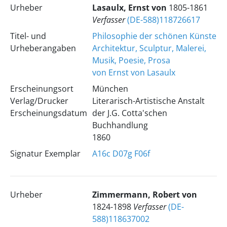
Urheber
Lasaulx, Ernst von
1805-1861
Verfasser
(DE-588)118726617
Titel- und
Philosophie der schönen Künste
Urheberangaben
Architektur, Sculptur, Malerei,
Musik, Poesie, Prosa
von Ernst von Lasaulx
Erscheinungsort
München
Verlag/Drucker
Literarisch-Artistische Anstalt
Erscheinungsdatum
der J.G. Cotta'schen
Buchhandlung
1860
Signatur Exemplar
A16c
D07g
F06f
Urheber
Zimmermann, Robert von
1824-1898
Verfasser
(DE-
588)118637002