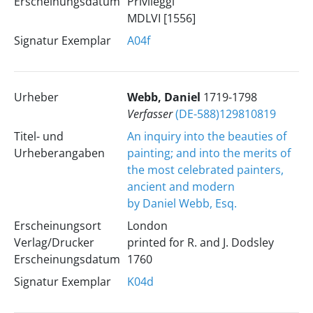
Erscheinungsdatum
Privileggi
MDLVI [1556]
Signatur Exemplar
A04f
Urheber
Webb, Daniel
1719-1798
Verfasser
(DE-588)129810819
Titel- und
An inquiry into the beauties of
Urheberangaben
painting; and into the merits of
the most celebrated painters,
ancient and modern
by Daniel Webb, Esq.
Erscheinungsort
London
Verlag/Drucker
printed for R. and J. Dodsley
Erscheinungsdatum
1760
Signatur Exemplar
K04d