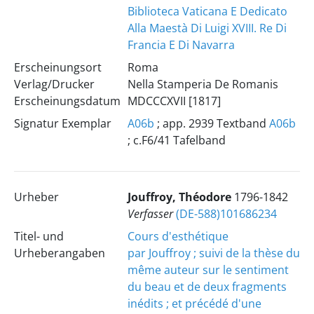
Biblioteca Vaticana E Dedicato
Alla Maestà Di Luigi XVIII. Re Di
Francia E Di Navarra
Erscheinungsort
Roma
Verlag/Drucker
Nella Stamperia De Romanis
Erscheinungsdatum
MDCCCXVII [1817]
Signatur Exemplar
A06b
; app. 2939 Textband
A06b
; c.F6/41 Tafelband
Urheber
Jouffroy, Théodore
1796-1842
Verfasser
(DE-588)101686234
Titel- und
Cours d'esthétique
Urheberangaben
par Jouffroy ; suivi de la thèse du
même auteur sur le sentiment
du beau et de deux fragments
inédits ; et précédé d'une