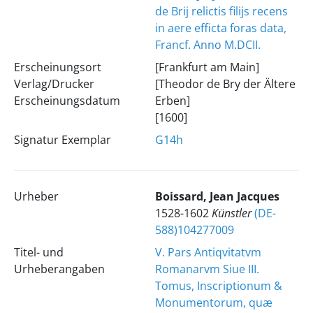
de Brij relictis filijs recens
in aere efficta foras data,
Francf. Anno M.DCII.
Erscheinungsort
[Frankfurt am Main]
Verlag/Drucker
[Theodor de Bry der Ältere
Erscheinungsdatum
Erben]
[1600]
Signatur Exemplar
G14h
Urheber
Boissard, Jean Jacques
1528-1602
Künstler
(DE-
588)104277009
Titel- und
V. Pars Antiqvitatvm
Urheberangaben
Romanarvm Siue III.
Tomus, Inscriptionum &
Monumentorum, quæ