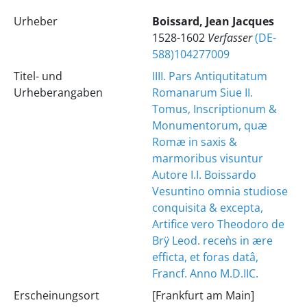
Urheber
Boissard, Jean Jacques
1528-1602
Verfasser
(DE-
588)104277009
Titel- und
IIII. Pars Antiqutitatum
Urheberangaben
Romanarum Siue II.
Tomus, Inscriptionum &
Monumentorum, quæ
Romæ in saxis &
marmoribus visuntur
Autore I.I. Boissardo
Vesuntino omnia studiose
conquisita & excepta,
Artifice vero Theodoro de
Brÿ Leod. receǹs in ære
efficta, et foras datâ,
Francf. Anno M.D.IIC.
Erscheinungsort
[Frankfurt am Main]