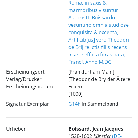
Romæ in saxis &
marmoribus visuntur
Autore I.I. Boissardo
vesuntino omnia studiose
conquisita & excepta,
Artificib[us] vero Theodori
de Brij relictis filijs recens
in ære efficta foras data,
Francf. Anno M.DC.
Erscheinungsort
[Frankfurt am Main]
Verlag/Drucker
[Theodor de Bry der Ältere
Erscheinungsdatum
Erben]
[1600]
Signatur Exemplar
G14h
In Sammelband
Urheber
Boissard, Jean Jacques
1528-1602
Künstler
(DE-