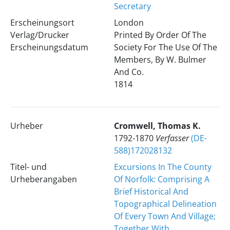
Secretary
Erscheinungsort
London
Verlag/Drucker
Printed By Order Of The
Erscheinungsdatum
Society For The Use Of The
Members, By W. Bulmer
And Co.
1814
Urheber
Cromwell, Thomas K.
1792-1870
Verfasser
(DE-
588)172028132
Titel- und
Excursions In The County
Urheberangaben
Of Norfolk: Comprising A
Brief Historical And
Topographical Delineation
Of Every Town And Village;
Together With