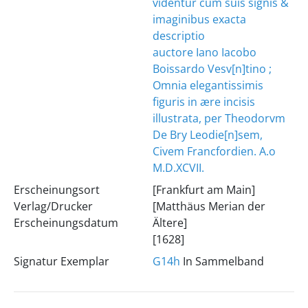
videntur cum suis signis &
imaginibus exacta
descriptio
auctore Iano Iacobo
Boissardo Vesv[n]tino ;
Omnia elegantissimis
figuris in ære incisis
illustrata, per Theodorvm
De Bry Leodie[n]sem,
Civem Francfordien. A.o
M.D.XCVII.
Erscheinungsort
[Frankfurt am Main]
Verlag/Drucker
[Matthäus Merian der
Erscheinungsdatum
Ältere]
[1628]
Signatur Exemplar
G14h
In Sammelband