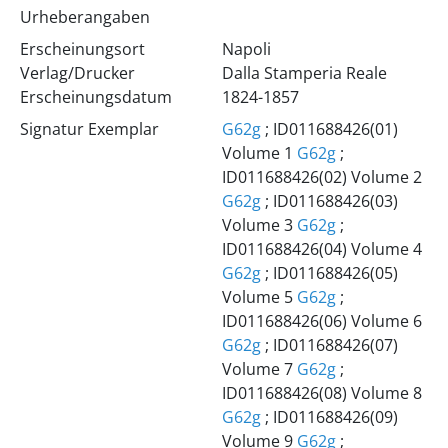
Urheberangaben
Erscheinungsort
Napoli
Verlag/Drucker
Dalla Stamperia Reale
Erscheinungsdatum
1824-1857
Signatur Exemplar
G62g
; ID011688426(01)
Volume 1
G62g
;
ID011688426(02) Volume 2
G62g
; ID011688426(03)
Volume 3
G62g
;
ID011688426(04) Volume 4
G62g
; ID011688426(05)
Volume 5
G62g
;
ID011688426(06) Volume 6
G62g
; ID011688426(07)
Volume 7
G62g
;
ID011688426(08) Volume 8
G62g
; ID011688426(09)
Volume 9
G62g
;