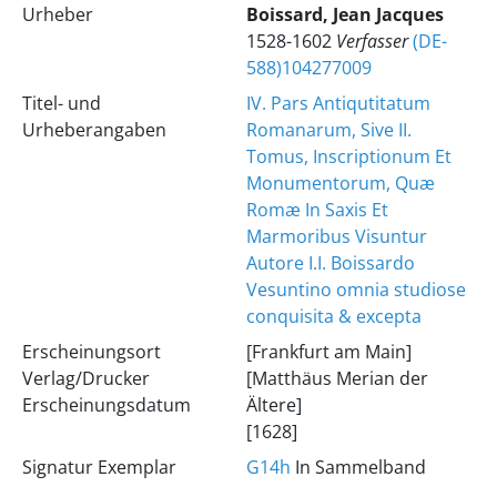
Urheber
Boissard, Jean Jacques
1528-1602
Verfasser
(DE-
588)104277009
Titel- und
IV. Pars Antiqutitatum
Urheberangaben
Romanarum, Sive II.
Tomus, Inscriptionum Et
Monumentorum, Quæ
Romæ In Saxis Et
Marmoribus Visuntur
Autore I.I. Boissardo
Vesuntino omnia studiose
conquisita & excepta
Erscheinungsort
[Frankfurt am Main]
Verlag/Drucker
[Matthäus Merian der
Erscheinungsdatum
Ältere]
[1628]
Signatur Exemplar
G14h
In Sammelband