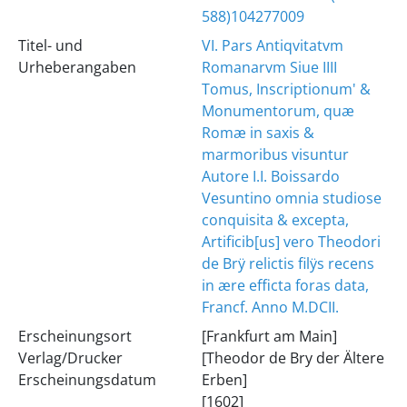
588)104277009
Titel- und
VI. Pars Antiqvitatvm
Urheberangaben
Romanarvm Siue IIII
Tomus, Inscriptionum' &
Monumentorum, quæ
Romæ in saxis &
marmoribus visuntur
Autore I.I. Boissardo
Vesuntino omnia studiose
conquisita & excepta,
Artificib[us] vero Theodori
de Brÿ relictis filÿs recens
in ære efficta foras data,
Francf. Anno M.DCII.
Erscheinungsort
[Frankfurt am Main]
Verlag/Drucker
[Theodor de Bry der Ältere
Erscheinungsdatum
Erben]
[1602]