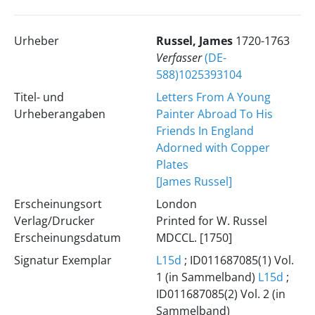
Urheber
Russel, James
1720-1763
Verfasser
(DE-
588)1025393104
Titel- und
Letters From A Young
Urheberangaben
Painter Abroad To His
Friends In England
Adorned with Copper
Plates
[James Russel]
Erscheinungsort
London
Verlag/Drucker
Printed for W. Russel
Erscheinungsdatum
MDCCL. [1750]
Signatur Exemplar
L15d
; ID011687085(1) Vol.
1 (in Sammelband)
L15d
;
ID011687085(2) Vol. 2 (in
Sammelband)