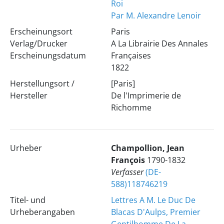
Roi
Par M. Alexandre Lenoir
Erscheinungsort
Paris
Verlag/Drucker
A La Librairie Des Annales
Erscheinungsdatum
Françaises
1822
Herstellungsort /
[Paris]
Hersteller
De l'Imprimerie de
Richomme
Urheber
Champollion, Jean
François
1790-1832
Verfasser
(DE-
588)118746219
Titel- und
Lettres A M. Le Duc De
Urheberangaben
Blacas D'Aulps, Premier