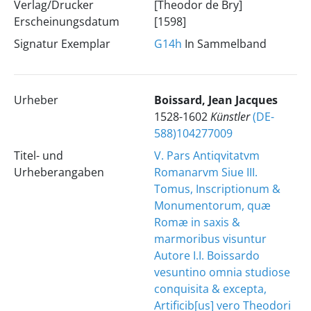
Verlag/Drucker
[Theodor de Bry]
Erscheinungsdatum
[1598]
Signatur Exemplar
G14h
In Sammelband
Urheber
Boissard, Jean Jacques
1528-1602
Künstler
(DE-
588)104277009
Titel- und
V. Pars Antiqvitatvm
Urheberangaben
Romanarvm Siue III.
Tomus, Inscriptionum &
Monumentorum, quæ
Romæ in saxis &
marmoribus visuntur
Autore I.I. Boissardo
vesuntino omnia studiose
conquisita & excepta,
Artificib[us] vero Theodori