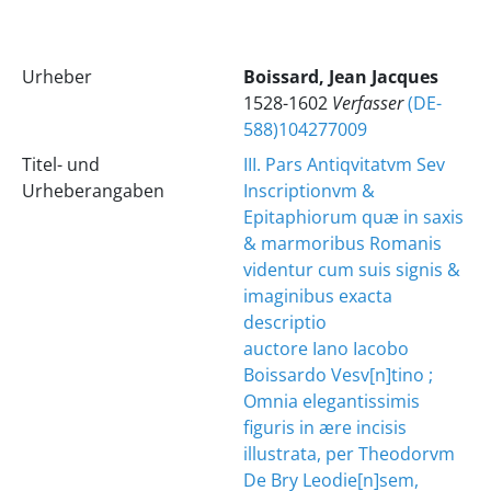
Urheber
Boissard, Jean Jacques
1528-1602
Verfasser
(DE-
588)104277009
Titel- und
III. Pars Antiqvitatvm Sev
Urheberangaben
Inscriptionvm &
Epitaphiorum quæ in saxis
& marmoribus Romanis
videntur cum suis signis &
imaginibus exacta
descriptio
auctore Iano Iacobo
Boissardo Vesv[n]tino ;
Omnia elegantissimis
figuris in ære incisis
illustrata, per Theodorvm
De Bry Leodie[n]sem,