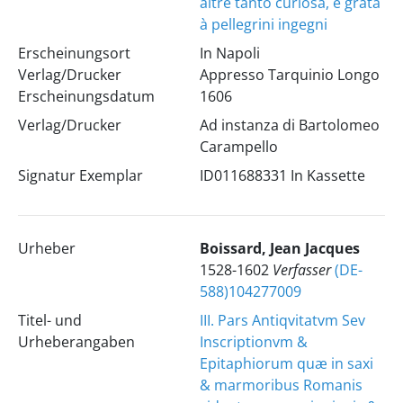
altre tanto curiosa, e grata
à pellegrini ingegni
Erscheinungsort
In Napoli
Verlag/Drucker
Appresso Tarquinio Longo
Erscheinungsdatum
1606
Verlag/Drucker
Ad instanza di Bartolomeo
Carampello
Signatur Exemplar
ID011688331 In Kassette
Urheber
Boissard, Jean Jacques
1528-1602
Verfasser
(DE-
588)104277009
Titel- und
III. Pars Antiqvitatvm Sev
Urheberangaben
Inscriptionvm &
Epitaphiorum quæ in saxi
& marmoribus Romanis