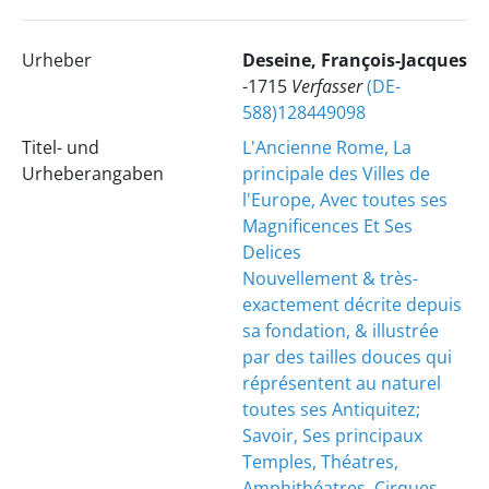
Urheber
Deseine, François-Jacques
-1715
Verfasser
(DE-
588)128449098
Titel- und
L'Ancienne Rome, La
Urheberangaben
principale des Villes de
l'Europe, Avec toutes ses
Magnificences Et Ses
Delices
Nouvellement & très-
exactement décrite depuis
sa fondation, & illustrée
par des tailles douces qui
réprésentent au naturel
toutes ses Antiquitez;
Savoir, Ses principaux
Temples, Théatres,
Amphithéatres, Cirques,