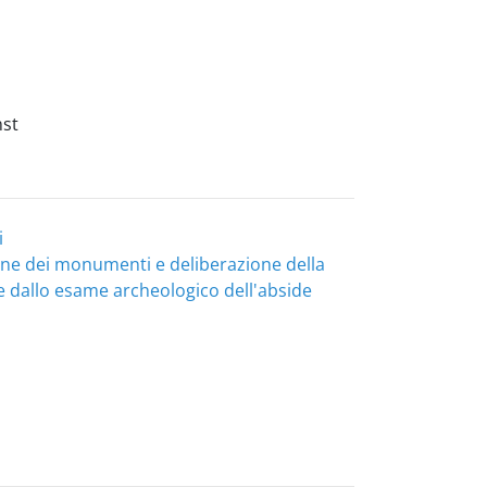
nst
i
one dei monumenti e deliberazione della
 e dallo esame archeologico dell'abside