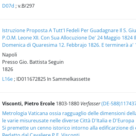
D07d
; v.B/297
Istruzione Proposta A Tutt'I Fedeli Per Guadagnare Il S. 
P.O.M. Leone XII. Con Sua Allocuzione De' 24 Maggio 1824 I
Domenica di Quaresima 12. Febbrajo 1826. E terminerà a'
Napoli
Presso Gio. Battista Seguin
1826
L16e
; ID011672825 In Sammelkassette
Visconti, Pietro Ercole
1803-1880
Verfasser
(DE-588)11743
Metrologia Vaticana ossia ragguaglio delle dimensioni della
le varie misureusate nelle diverse Città D'Italia e D'Europa
Si premette un cenno istorico intorno alla edificarzione di
Redatto dal Cavaliere P.E. Visconti