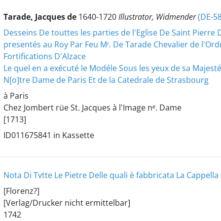
Tarade, Jacques de
1640-1720
Illustrator, Widmender
(DE-5
Desseins De touttes les parties de l'Eglise De Saint Pierre 
presentés au Roy Par Feu Mʳ. De Tarade Chevalier de l'Ordre
Fortifications D'Alzace
Le quel en a exécuté le Modéle Sous les yeux de sa Majesté 
N[o]tre Dame de Paris Et de la Catedrale de Strasbourg
à Paris
Chez Jombert rüe St. Jacques à l'Image nᵉ. Dame
[1713]
ID011675841 in Kassette
Nota Di Tvtte Le Pietre Delle quali è fabbricata La Cappella
[Florenz?]
[Verlag/Drucker nicht ermittelbar]
1742