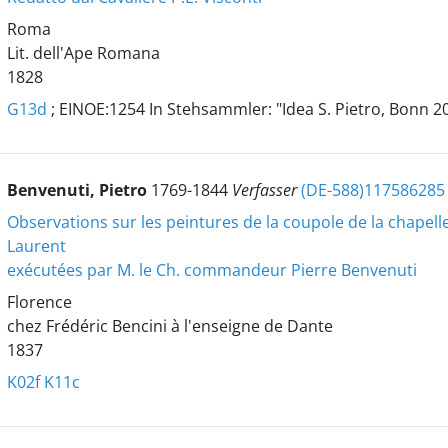
Roma
Lit. dell'Ape Romana
1828
G13d
; EINOE:1254 In Stehsammler: "Idea S. Pietro, Bonn 2
Benvenuti, Pietro
1769-1844
Verfasser
(DE-588)117586285
Observations sur les peintures de la coupole de la chapelle
Laurent
exécutées par M. le Ch. commandeur Pierre Benvenuti
Florence
chez Frédéric Bencini à l'enseigne de Dante
1837
K02f
K11c