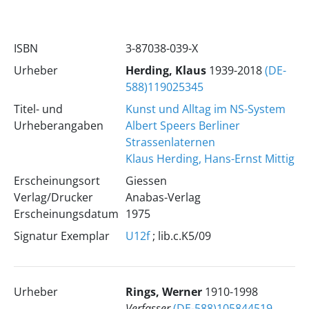
ISBN
3-87038-039-X
Urheber
Herding, Klaus
1939-2018
(DE-
588)119025345
Titel- und
Kunst und Alltag im NS-System
Urheberangaben
Albert Speers Berliner
Strassenlaternen
Klaus Herding, Hans-Ernst Mittig
Erscheinungsort
Giessen
Verlag/Drucker
Anabas-Verlag
Erscheinungsdatum
1975
Signatur Exemplar
U12f
; lib.c.K5/09
Urheber
Rings, Werner
1910-1998
Verfasser
(DE-588)105844519