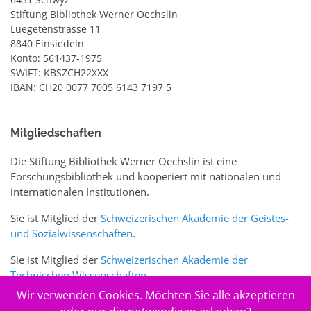
Stiftung Bibliothek Werner Oechslin
Luegetenstrasse 11
8840 Einsiedeln
Konto: 561437-1975
SWIFT: KBSZCH22XXX
IBAN: CH20 0077 7005 6143 7197 5
Mitgliedschaften
Die Stiftung Bibliothek Werner Oechslin ist eine
Forschungsbibliothek und kooperiert mit nationalen und
internationalen Institutionen.
Sie ist Mitglied der
Schweizerischen Akademie der Geistes-
und Sozialwissenschaften
.
Sie ist Mitglied der
Schweizerischen Akademie der
Technischen Wissenschaften
.
Wir verwenden Cookies. Möchten Sie alle akzeptieren
Sie ist zudem Mitglied des Schweizer Portals
www.sciences-