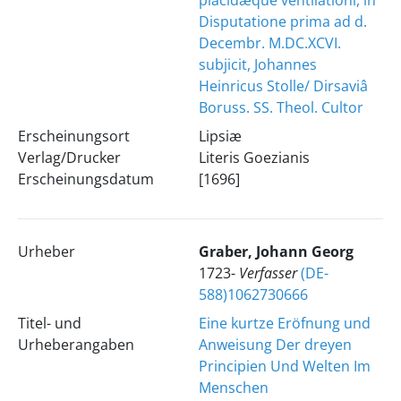
placidæque ventilationi, in
Disputatione prima ad d.
Decembr. M.DC.XCVI.
subjicit, Johannes
Heinricus Stolle/ Dirsaviâ
Boruss. SS. Theol. Cultor
Erscheinungsort
Lipsiæ
Verlag/Drucker
Literis Goezianis
Erscheinungsdatum
[1696]
Urheber
Graber, Johann Georg
1723-
Verfasser
(DE-
588)1062730666
Titel- und
Eine kurtze Eröfnung und
Urheberangaben
Anweisung Der dreyen
Principien Und Welten Im
Menschen