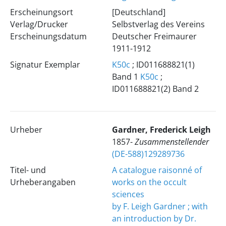
Erscheinungsort
[Deutschland]
Verlag/Drucker
Selbstverlag des Vereins
Erscheinungsdatum
Deutscher Freimaurer
1911-1912
Signatur Exemplar
K50c
; ID011688821(1)
Band 1
K50c
;
ID011688821(2) Band 2
Urheber
Gardner, Frederick Leigh
1857-
Zusammenstellender
(DE-588)129289736
Titel- und
A catalogue raisonné of
Urheberangaben
works on the occult
sciences
by F. Leigh Gardner ; with
an introduction by Dr.