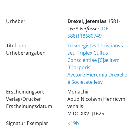
Urheber
Drexel, Jeremias
1581-
1638
Verfasser
(DE-
588)118680749
Titel- und
Trismegistvs Christianvs
Urheberangaben
seu Triplex Cultus
Conscientiae [C]ælitvm
[C]orporis
Avctore Hieremia Drexelio
è Societate Iesv
Erscheinungsort
Monachii
Verlag/Drucker
Apud Nicolavm Henricvm
Erscheinungsdatum
venalis
M.DC.XXV. [1625]
Signatur Exemplar
K19b