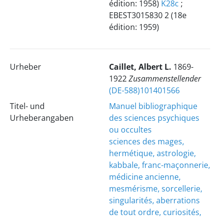
édition: 1958)
K28c
;
EBEST3015830 2 (18e
édition: 1959)
Urheber
Caillet, Albert L.
1869-
1922
Zusammenstellender
(DE-588)101401566
Titel- und
Manuel bibliographique
Urheberangaben
des sciences psychiques
ou occultes
sciences des mages,
hermétique, astrologie,
kabbale, franc-maçonnerie,
médicine ancienne,
mesmérisme, sorcellerie,
singularités, aberrations
de tout ordre, curiosités,