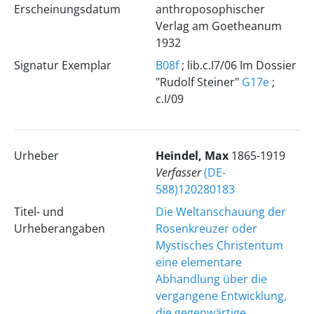
Erscheinungsdatum
anthroposophischer
Verlag am Goetheanum
1932
Signatur Exemplar
B08f
; lib.c.I7/06 Im Dossier
"Rudolf Steiner"
G17e
;
c.I/09
Urheber
Heindel, Max
1865-1919
Verfasser
(DE-
588)120280183
Titel- und
Die Weltanschauung der
Urheberangaben
Rosenkreuzer oder
Mystisches Christentum
eine elementare
Abhandlung über die
vergangene Entwicklung,
die gegenwärtige