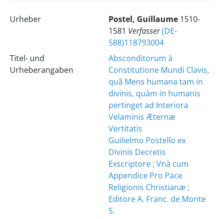
Urheber
Postel, Guillaume
1510-
1581
Verfasser
(DE-
588)118793004
Titel- und
Absconditorum à
Urheberangaben
Constitutione Mundi Clavis,
quâ Mens humana tam in
divinis, quàm in humanis
pertinget ad Interiora
Velaminis Æternæ
Vertitatis
Guilielmo Postello ex
Divinis Decretis
Exscriptore ; Vnà cum
Appendice Pro Pace
Religionis Christianæ ;
Editore A. Franc. de Monte
S.