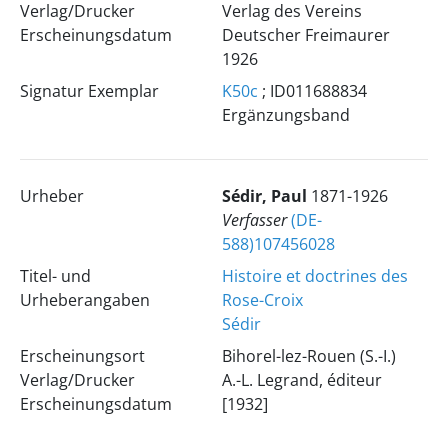
Verlag/Drucker
Verlag des Vereins
Erscheinungsdatum
Deutscher Freimaurer
1926
Signatur Exemplar
K50c
; ID011688834
Ergänzungsband
Urheber
Sédir, Paul
1871-1926
Verfasser
(DE-
588)107456028
Titel- und
Histoire et doctrines des
Urheberangaben
Rose-Croix
Sédir
Erscheinungsort
Bihorel-lez-Rouen (S.-I.)
Verlag/Drucker
A.-L. Legrand, éditeur
Erscheinungsdatum
[1932]