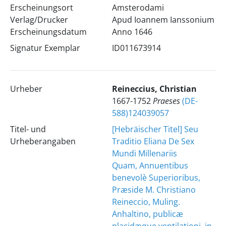
Erscheinungsort
Amsterodami
Verlag/Drucker
Apud Ioannem Ianssonium
Erscheinungsdatum
Anno 1646
Signatur Exemplar
ID011673914
Urheber
Reineccius, Christian
1667-1752
Praeses
(DE-
588)124039057
Titel- und
[Hebräischer Titel] Seu
Urheberangaben
Traditio Eliana De Sex
Mundi Millenariis
Quam, Annuentibus
benevolè Superioribus,
Præside M. Christiano
Reineccio, Muling.
Anhaltino, publicæ