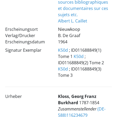
sources bibliographiques
et documentaires sur ces
sujets etc.
Albert L. Caillet
Erscheinungsort
Nieuwkoop
Verlag/Drucker
B. De Graaf
Erscheinungsdatum
1964
Signatur Exemplar
K50d
; ID011688849(1)
Tome 1
K50d
;
ID011688849(2) Tome 2
K50d
; ID011688849(3)
Tome 3
Urheber
Kloss, Georg Franz
Burkhard
1787-1854
Zusammenstellender
(DE-
588)116234679