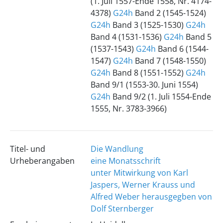
(1. Juli 1557-Ende 1558, Nr. 4174-
4378)
G24h
Band 2 (1545-1524)
G24h
Band 3 (1525-1530)
G24h
Band 4 (1531-1536)
G24h
Band 5
(1537-1543)
G24h
Band 6 (1544-
1547)
G24h
Band 7 (1548-1550)
G24h
Band 8 (1551-1552)
G24h
Band 9/1 (1553-30. Juni 1554)
G24h
Band 9/2 (1. Juli 1554-Ende
1555, Nr. 3783-3966)
Titel- und
Die Wandlung
Urheberangaben
eine Monatsschrift
unter Mitwirkung von Karl
Jaspers, Werner Krauss und
Alfred Weber herausgegben von
Dolf Sternberger