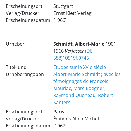
Erscheinungsort
Stuttgart
Verlag/Drucker
Ernst Klett Verlag
Erscheinungsdatum
[1966]
Urheber
Schmidt, Albert-Marie
1901-
1966
Verfasser
(DE-
588)1051960746
Titel- und
Études sur le XVIe siècle
Urheberangaben
Albert-Marie Schmidt ; avec les
témoignages de François
Mauriac, Marc Boegner,
Raymond Queneau, Robert
Kanters
Erscheinungsort
Paris
Verlag/Drucker
Éditions Albin Michel
Erscheinungsdatum
[1967]