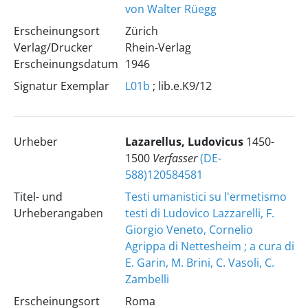
von Walter Rüegg
Erscheinungsort
Zürich
Verlag/Drucker
Rhein-Verlag
Erscheinungsdatum
1946
Signatur Exemplar
L01b
; lib.e.K9/12
Urheber
Lazarellus, Ludovicus
1450-
1500
Verfasser
(DE-
588)120584581
Titel- und
Testi umanistici su l'ermetismo
Urheberangaben
testi di Ludovico Lazzarelli, F.
Giorgio Veneto, Cornelio
Agrippa di Nettesheim ; a cura di
E. Garin, M. Brini, C. Vasoli, C.
Zambelli
Erscheinungsort
Roma