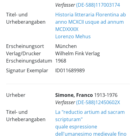
Verfasser
(DE-588)117003174
Titel- und
Historia litteraria Florentina ab
Urheberangaben
anno MCXCII usque ad annum
MCDXXXIX
Lorenzo Mehus
Erscheinungsort
München
Verlag/Drucker
Wilhelm Fink Verlag
Erscheinungsdatum
1968
Signatur Exemplar
ID011689989
Urheber
Simone, Franco
1913-1976
Verfasser
(DE-588)12450602X
Titel- und
La "reductio artium ad sacram
Urheberangaben
scripturam"
quale espressione
dell'umanesimo medievale fino