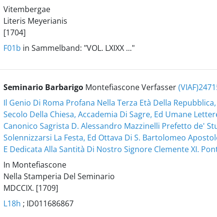
Vitembergae
Literis Meyerianis
[1704]
F01b
in Sammelband: "VOL. LXIXX ..."
Seminario Barbarigo
Montefiascone Verfasser
(VIAF)247
Il Genio Di Roma Profana Nella Terza Età Della Repubblica
Secolo Della Chiesa, Accademia Di Sagre, Ed Umane Letter
Canonico Sagrista D. Alessandro Mazzinelli Prefetto de' St
Solennizzarsi La Festa, Ed Ottava Di S. Bartolomeo Apostol
E Dedicata Alla Santità Di Nostro Signore Clemente XI. Pon
In Montefiascone
Nella Stamperia Del Seminario
MDCCIX. [1709]
L18h
; ID011686867