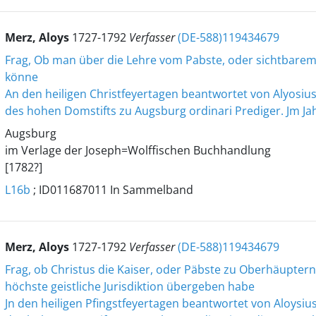
Merz, Aloys
1727-1792
Verfasser
(DE-588)119434679
Frag, Ob man über die Lehre vom Pabste, oder sichtbarem 
könne
An den heiligen Christfeyertagen beantwortet von Alyosiu
des hohen Domstifts zu Augsburg ordinari Prediger. Jm Ja
Augsburg
im Verlage der Joseph=Wolffischen Buchhandlung
[1782?]
L16b
; ID011687011 In Sammelband
Merz, Aloys
1727-1792
Verfasser
(DE-588)119434679
Frag, ob Christus die Kaiser, oder Päbste zu Oberhäuptern
höchste geistliche Jurisdiktion übergeben habe
Jn den heiligen Pfingstfeyertagen beantwortet von Aloysiu