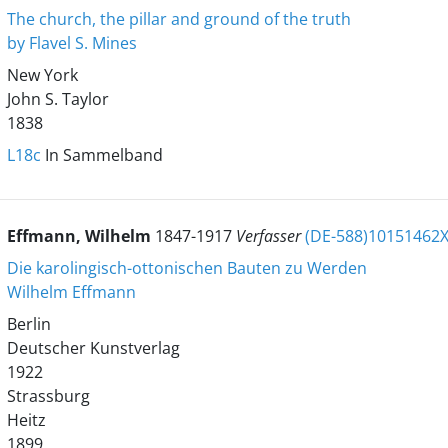
The church, the pillar and ground of the truth
by Flavel S. Mines
New York
John S. Taylor
1838
L18c
In Sammelband
Effmann, Wilhelm
1847-1917
Verfasser
(DE-588)10151462
Die karolingisch-ottonischen Bauten zu Werden
Wilhelm Effmann
Berlin
Deutscher Kunstverlag
1922
Strassburg
Heitz
1899