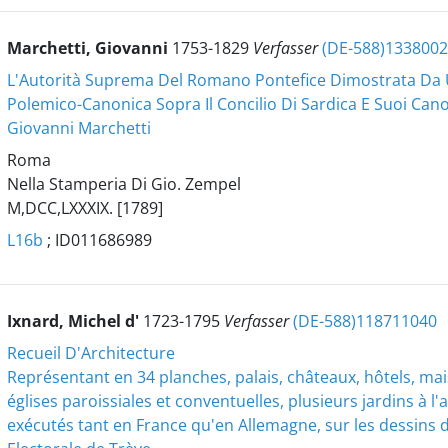
Marchetti, Giovanni
1753-1829
Verfasser
(DE-588)133800
L'Autorità Suprema Del Romano Pontefice Dimostrata Da U
Polemico-Canonica Sopra Il Concilio Di Sardica E Suoi Canon
Giovanni Marchetti
Roma
Nella Stamperia Di Gio. Zempel
M,DCC,LXXXIX. [1789]
L16b
; ID011686989
Ixnard, Michel d'
1723-1795
Verfasser
(DE-588)118711040
Recueil D'Architecture
Représentant en 34 planches, palais, châteaux, hôtels, ma
églises paroissiales et conventuelles, plusieurs jardins à l
exécutés tant en France qu'en Allemagne, sur les dessins de