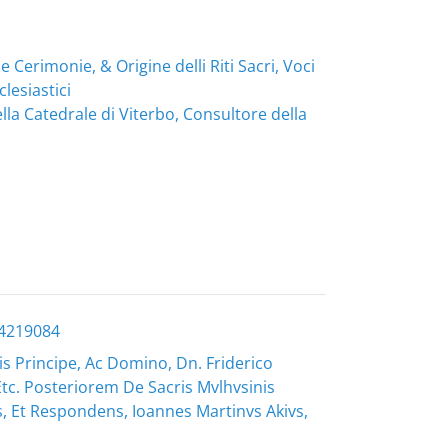
e Cerimonie, & Origine delli Riti Sacri, Voci
clesiastici
a Catedrale di Viterbo, Consultore della
04219084
is Principe, Ac Domino, Dn. Friderico
 Etc. Posteriorem De Sacris Mvlhvsinis
, Et Respondens, Ioannes Martinvs Akivs,