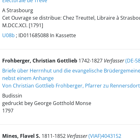
Electorale de Trève
A Strasbourg
Cet Ouvrage se distribue: Chez Treuttel, Libraire à Strasbo
M.DCC.XCI. [1791]
U08b
; ID011685088 In Kassette
Frohberger, Christian Gottlieb
1742-1827
Verfasser
(DE-5
Briefe über Herrnhut und die evangelische Brüdergemein
nebst einem Anhange
Von Christian Gottlieb Frohberger, Pfarrer zu Rennersdort
Budissin
gedruckt bey George Gotthold Monse
1797
Mines, Flavel S.
1811-1852
Verfasser
(VIAF)4043152