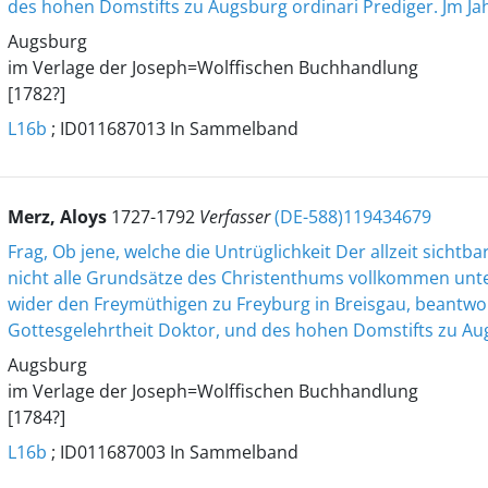
des hohen Domstifts zu Augsburg ordinari Prediger. Jm Ja
Augsburg
im Verlage der Joseph=Wolffischen Buchhandlung
[1782?]
L16b
; ID011687013 In Sammelband
Merz, Aloys
1727-1792
Verfasser
(DE-588)119434679
Frag, Ob jene, welche die Untrüglichkeit Der allzeit sichtb
nicht alle Grundsätze des Christenthums vollkommen unt
wider den Freymüthigen zu Freyburg in Breisgau, beantwor
Gottesgelehrtheit Doktor, und des hohen Domstifts zu Aug
Augsburg
im Verlage der Joseph=Wolffischen Buchhandlung
[1784?]
L16b
; ID011687003 In Sammelband