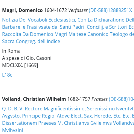
Magri, Domenico
1604-1672
Verfasser
(DE-588)12889251X
Notizia De' Vocaboli Ecclesiastici, Con La Dichiaratione Dell
Barbare, e Frasi vsate da' Santi Padri, Concilij, e Scrittori Ec
Raccolta Da Domenico Magri Maltese Canonico Teologo dell
Sacra Congreg. dell'Indice
In Roma
A spese di Gio. Casoni
MDCLXIX. [1669]
L18c
Volland, Christian Wilhelm
1682-1757
Praeses
(DE-588)1
Q. D. B. V. Rectore Magnificentissimo, Serenissimo Ivventvt
Avgvsto, Principe Regio, Atqve Elect. Sax. Herede, Etc. Etc.
Dissertationem Praeses M. Christianvs Gvilelmvs Vollandvs
Mvlhvsini