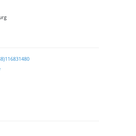
urg
88)116831480
e